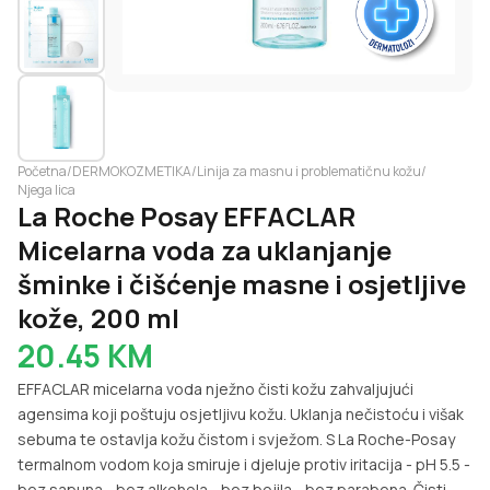
Početna
/
DERMOKOZMETIKA
/
Linija za masnu i problematičnu kožu
/
Njega lica
La Roche Posay EFFACLAR
Micelarna voda za uklanjanje
šminke i čišćenje masne i osjetljive
kože, 200 ml
20.45
KM
EFFACLAR micelarna voda nježno čisti kožu zahvaljujući
agensima koji poštuju osjetljivu kožu. Uklanja nečistoću i višak
sebuma te ostavlja kožu čistom i svježom. S La Roche-Posay
termalnom vodom koja smiruje i djeluje protiv iritacija - pH 5.5 -
bez sapuna - bez alkohola - bez bojila - bez parabena. Čisti