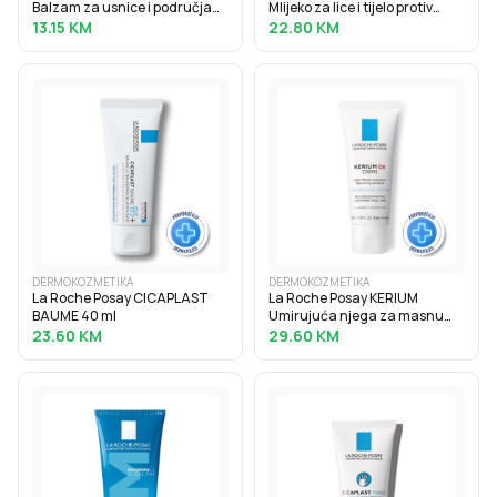
Balzam za usnice i područja
Mlijeko za lice i tijelo protiv
oko usana sa suhom,
suhoće koje koži vraća lipide,
13.15
KM
22.80
KM
ispucanom i nadraženom
pogodno za bebe, djecu i
kožom, 7.5 ml
odrasle, 200 ml
DERMOKOZMETIKA
DERMOKOZMETIKA
La Roche Posay CICAPLAST
La Roche Posay KERIUM
BAUME 40 ml
Umirujuća njega za masnu
kožu lica koja neutralizira
23.60
KM
29.60
KM
crvenilo i potiče eksfolijaciju,
40 ml