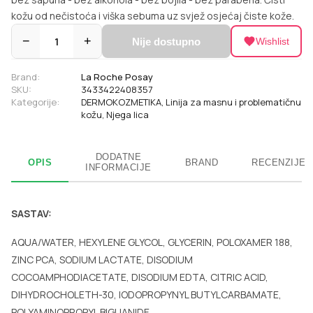
kožu od nečistoća i viška sebuma uz svjež osjećaj čiste kože.
−
1
+
Nije dostupno
Wishlist
Brand:
La Roche Posay
SKU:
3433422408357
Kategorije:
DERMOKOZMETIKA
,
Linija za masnu i problematičnu
kožu
,
Njega lica
DODATNE
OPIS
BRAND
RECENZIJE
INFORMACIJE
SASTAV:
AQUA/WATER, HEXYLENE GLYCOL, GLYCERIN, POLOXAMER 188,
ZINC PCA, SODIUM LACTATE, DISODIUM
COCOAMPHODIACETATE, DISODIUM EDTA, CITRIC ACID,
DIHYDROCHOLETH-30, IODOPROPYNYL BUTYLCARBAMATE,
POLYAMINOPROPYL BIGUANIDE