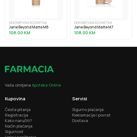
DEKORATIVNA KOZMETIKA
DEKORATIVNA KOZMETIKA
Jane Beyond Matte M8
Jane Beyond Matte M7
108.00
KM
108.00
KM
Vaša omiljena
Apoteka Online
Kupovina
Servisi
Česta pitanja
Sigurno plaćanje
Registracija
Reklamacije i povrat
Kako naručiti?
Dostava
Način plaćanja
Sigurnost