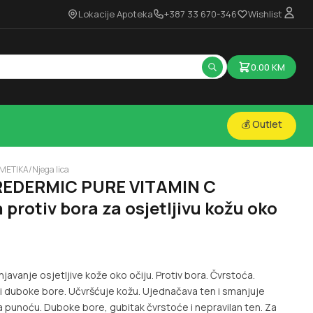
Lokacije Apoteka
+387 33 670-346
Wishlist
0.00
KM
💰 Outlet
METIKA
/
Njega lica
 REDERMIC PURE VITAMIN C
protiv bora za osjetljivu kožu oko
javanje osjetljive kože oko očiju. Protiv bora. Čvrstoća.
 duboke bore. Učvršćuje kožu. Ujednačava ten i smanjuje
a punoću. Duboke bore, gubitak čvrstoće i nepravilan ten. Za