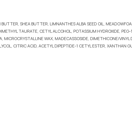
 BUTTER, SHEA BUTTER, LIMNANTHES ALBA SEED OIL, MEADOWFOAM 
DIMETHYL TAURATE, CETYL ALCOHOL, POTASSIUM HYDROXIDE, PEG-
NA, MICROCRYSTALLINE WAX, MADECASSOSIDE, DIMETHICONE/VINYL
YCOL, CITRIC ACID, ACETYL DIPEPTIDE-1 CETYL ESTER, XANTHAN 