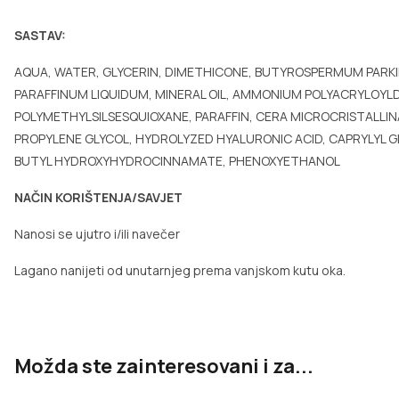
SASTAV:
AQUA, WATER, GLYCERIN, DIMETHICONE, BUTYROSPERMUM PARKII
PARAFFINUM LIQUIDUM, MINERAL OIL, AMMONIUM POLYACRYLOYL
POLYMETHYLSILSESQUIOXANE, PARAFFIN, CERA MICROCRISTALLI
PROPYLENE GLYCOL, HYDROLYZED HYALURONIC ACID, CAPRYLYL GL
BUTYL HYDROXYHYDROCINNAMATE, PHENOXYETHANOL
NAČIN KORIŠTENJA/SAVJET
Nanosi se ujutro i/ili navečer
Lagano nanijeti od unutarnjeg prema vanjskom kutu oka.
Možda ste zainteresovani i za...