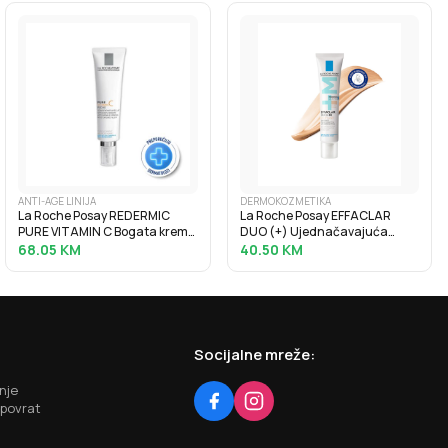
ANTI-AGE LINIJA
DERMOKOZMETIKA
La Roche Posay REDERMIC
La Roche Posay EFFACLAR
PURE VITAMIN C Bogata krema
DUO (+) Ujednačavajuća
za korekciju bora i punoću
korektivna njega protiv
68.05
KM
40.50
KM
suhe kože, 40 ml
nepravilnosti masne kože, 40
ml, Light
Socijalne mreže:
nje
 povrat