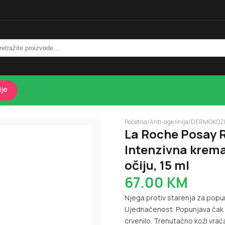
ije
Početna
/
Anti-age linija
/
DERMOKOZ
La Roche Posay
Intenzivna krema 
očiju, 15 ml
67.00
KM
Njega protiv starenja za popun
Ujednačenost. Popunjava čak i
crvenilo. Trenutačno koži vrać