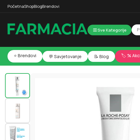
Početna
Shop
Blog
Brendovi
Sve Kategorije
⭐ Brendovi
🏷️ % Akc
💬 Savjetovanje
📝 Blog