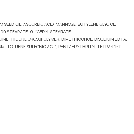
SEED OIL, ASCORBIC ACID, MANNOSE, BUTYLENE GLYC OL,
100 STEARATE, GLYCERYL STEARATE,
 DIMETHICONE CROSSPOLYMER, DIMETHICONOL, DISODIUM EDTA,
GUM, TOLUENE SULFONIC ACID, PENTAERYTHRITYL TETRA-DI-T-