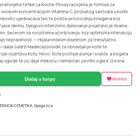
aboratorijima tvrtke La Roche-Posay razvijena je formula za
s visokom koncentracijom Vitamina C, priznatog sastojka u borbi
činkovito ujednačava ten te potiče proizvodnju kolagena koji
njava dermu. Njegovo intenzivno djelovanje pojačano je dvama
, šećerom sa svojstvima učvršćivanja, koji optimizira interakciju
juje nepravilnosti. ─ Hijaluronskom kiselinom za trenutačno
a i dalje sadrži Madecassoside za obnavljanje kože te
uje osjetljivu kožu. Novo: Koža postaje punija i svježa, a bogata
aj ugode te joj daje mekoću i nemastan završni izgled. Izvrsna
Dodaj u korpu
Wishlist
y
ERMOKOZMETIKA
,
Njega lica