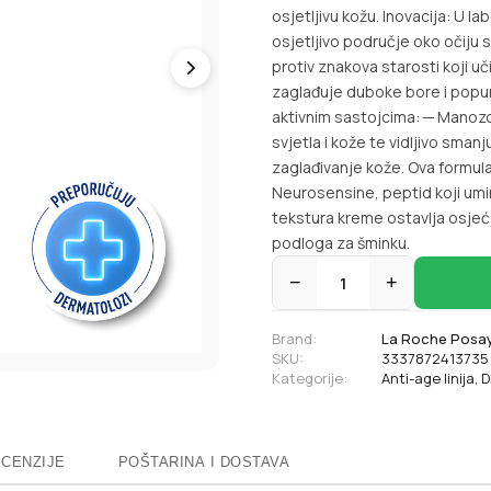
osjetljivu kožu. Inovacija: U l
osjetljivo područje oko očiju 
protiv znakova starosti koji u
zaglađuje duboke bore i popu
aktivnim sastojcima: ─ Manozom
svjetla i kože te vidljivo sman
zaglađivanje kože. Ova formul
Neurosensine, peptid koji umir
tekstura kreme ostavlja osjeć
podloga za šminku.
−
1
+
Brand:
La Roche Posa
SKU:
3337872413735
Kategorije:
Anti-age linija
,
D
CENZIJE
POŠTARINA I DOSTAVA