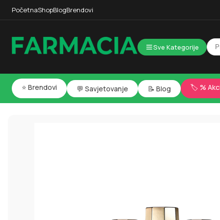
Početna
Shop
Blog
Brendovi
Sve Kategorije
⭐ Brendovi
🏷️ % Akc
💬 Savjetovanje
📝 Blog