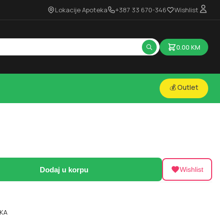
Lokacije Apoteka
+387 33 670-346
Wishlist
0.00
KM
💰 Outlet
Dodaj u korpu
Wishlist
KA