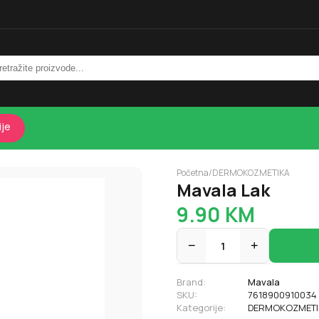
ije
Početna
/
DERMOKOZMETIKA
Mavala Lak
9.90
KM
−
1
+
Brand:
Mavala
SKU:
7618900910034
Kategorije:
DERMOKOZMETI