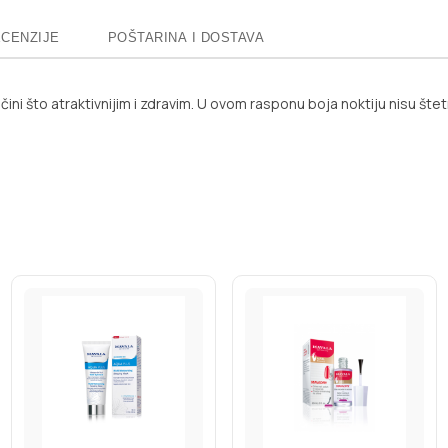
CENZIJE
POŠTARINA I DOSTAVA
h čini što atraktivnijim i zdravim. U ovom rasponu boja noktiju nisu šte