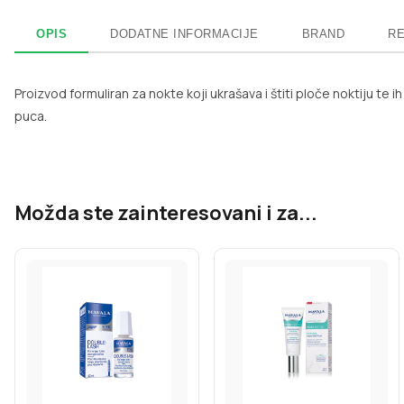
OPIS
DODATNE INFORMACIJE
BRAND
RE
Proizvod formuliran za nokte koji ukrašava i štiti ploče noktiju te i
puca.
Možda ste zainteresovani i za...