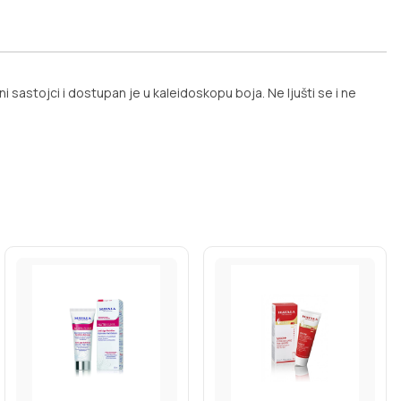
tni sastojci i dostupan je u kaleidoskopu boja. Ne ljušti se i ne