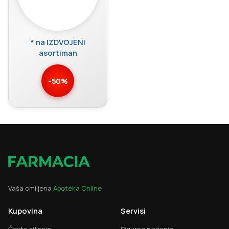
* na IZDVOJENI
asortiman
-50%
Vaša omiljena
Apoteka Online
Kupovina
Servisi