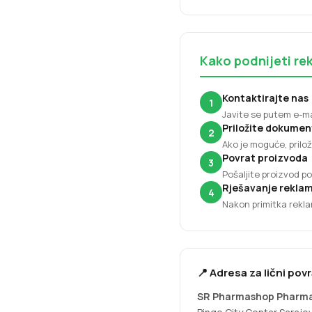
Kako podnijeti re
Kontaktirajte nas
1
Javite se putem e-mai
Priložite dokumen
2
Ako je moguće, prilo
Povrat proizvoda
3
Pošaljite proizvod p
Rješavanje reklam
4
Nakon primitka rekla
📍 Adresa za lični pov
SR Pharmashop Pharm