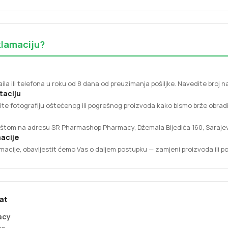
klamaciju?
la ili telefona u roku od 8 dana od preuzimanja pošiljke. Navedite broj n
taciju
žite fotografiju oštećenog ili pogrešnog proizvoda kako bismo brže obradi
oštom na adresu SR Pharmashop Pharmacy, Džemala Bijedića 160, Sarajevo, 
acije
macije, obavijestit ćemo Vas o daljem postupku — zamjeni proizvoda ili p
rat
acy