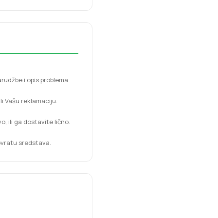
arudžbe i opis problema.
li Vašu reklamaciju.
ili ga dostavite lično.
ovratu sredstava.