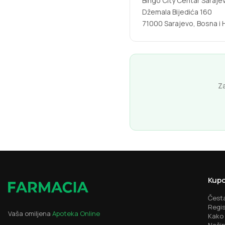
Bingo City Centar Saraje
Džemala Bijedića 160
71000 Sarajevo, Bosna i
Za
Kupo
Česta
Regis
Vaša omiljena
Apoteka Online
Kako 