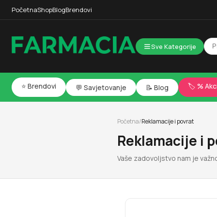
Početna
Shop
Blog
Brendovi
Sve Kategorije
⭐ Brendovi
🏷️ % Akc
💬 Savjetovanje
📝 Blog
Početna
/
Reklamacije i povrat
Reklamacije i p
Vaše zadovoljstvo nam je važno