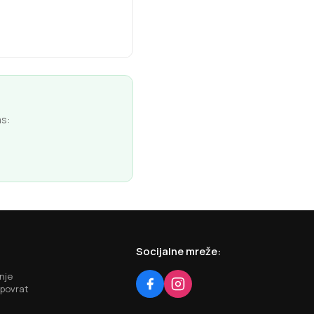
as:
Socijalne mreže:
nje
 povrat