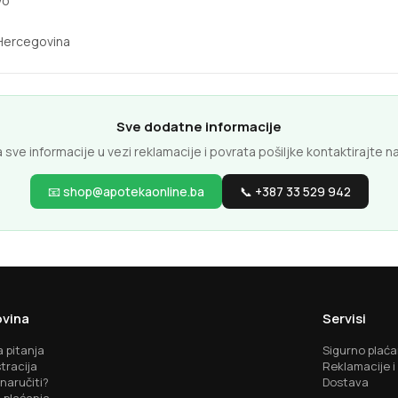
vo
 Hercegovina
Sve dodatne informacije
 sve informacije u vezi reklamacije i povrata pošiljke kontaktirajte n
📧 shop@apotekaonline.ba
📞 +387 33 529 942
vina
Servisi
 pitanja
Sigurno plaća
tracija
Reklamacije i
naručiti?
Dostava