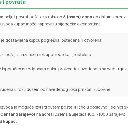
e i povrata
amaciju i povrat pošiljke u roku od
8 (osam) dana
od datuma preuzim
oizvoda kupac može napraviti u sljedećim okolnostima:
a je dostavljena kupcu pogrešna, oštećena ili otvorena.
 u pošiljci naznačen rok upotrebe koji je istekao.
 je isporučen ne odgovara opisu proizvoda navedenom na web trgovi
poručena u roku dužem od navedenog roka prilikom kupovine.
izvoda je moguće izvršiti putem pošte ili lično u poslovnoj jedinici
S
 Centar Sarajevo)
na adresi Džemala Bijedića 160, 71000 Sarajevo,
i kupac.