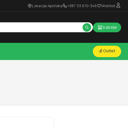
Lokacije Apoteka
+387 33 670-346
Wishlist
0.00
KM
💰 Outlet