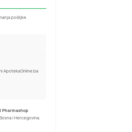
anja pošiljke.
ni ApotekaOnline.ba
R Pharmashop
 Bosna i Hercegovina.