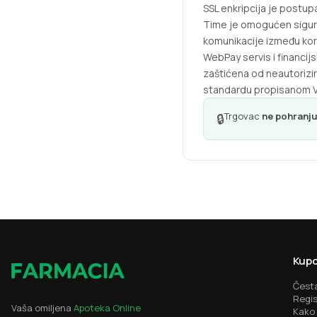
SSL enkripcija je postup
Time je omogućen sigura
komunikacije između kor
WebPay servis i financi
zaštićena od neautorizi
standardu propisanom Vi
Trgovac
ne pohranju
🔒
Kupo
Česta
Regis
Vaša omiljena
Apoteka Online
Kako 