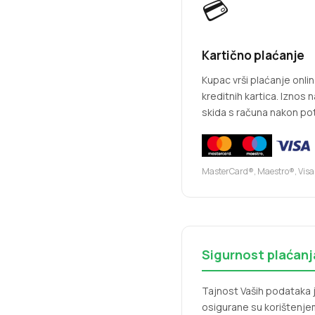
💳
Kartično plaćanje
Kupac vrši plaćanje onli
kreditnih kartica. Iznos
skida s računa nakon po
MasterCard®, Maestro®, Visa
Sigurnost plaćanj
Tajnost Vaših podataka 
osigurane su korištenje