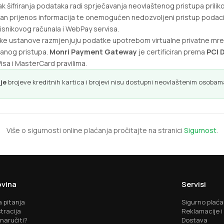
ak šifriranja podataka radi sprječavanja neovlaštenog pristupa prilik
n prijenos informacija te onemogućen nedozvoljeni pristup podaci
isnikovog računala i WebPay servisa.
jske ustanove razmjenjuju podatke upotrebom virtualne privatne mrež
ranog pristupa.
Monri Payment Gateway
je certificiran prema
PCI D
sa i MasterCard pravilima.
je
brojeve kreditnih kartica i brojevi nisu dostupni neovlaštenim osobam
Više o sigurnosti online plaćanja pročitajte na stranici
Sigurnost
.
vina
Servisi
 pitanja
Sigurno plaća
tracija
Reklamacije i
naručiti?
Dostava