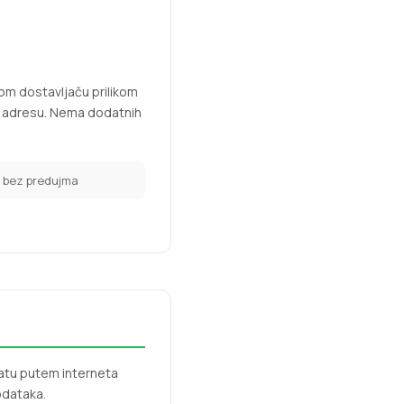
om dostavljaču prilikom
nu adresu. Nema dodatnih
— bez predujma
latu putem interneta
odataka.