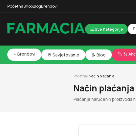
Početna
Shop
Blog
Brendovi
Sve Kategorije
⭐ Brendovi
🏷️ % Akc
💬 Savjetovanje
📝 Blog
Početna
/
Način plaćanja
Način plaćanja
Plaćanje naručenih proizvoda n