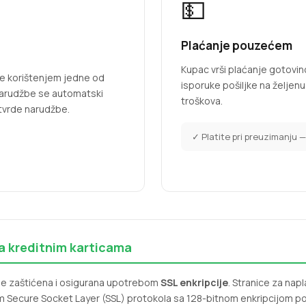
💵
Plaćanje pouzećem
Kupac vrši plaćanje gotovin
ne korištenjem jedne od
isporuke pošiljke na želje
 narudžbe se automatski
troškova.
tvrde narudžbe.
✓ Platite pri preuzimanju 
a kreditnim karticama
je zaštićena i osigurana upotrebom
SSL enkripcije
. Stranice za nap
m Secure Socket Layer (SSL) protokola sa 128-bitnom enkripcijom p