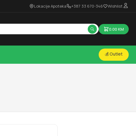
Lokacije Apoteka
+387 33 670-346
Wishlist
0.00
KM
💰 Outlet