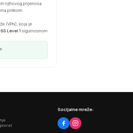
om njihovog prijenosa.
ma prilikom
e (VPN), koja je
SS Level 1
sigurnosnom
a.
Socijalne mreže:
nje
 povrat