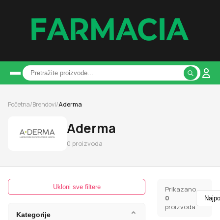
Početna
/
Brendovi
/
Aderma
Aderma
0
proizvoda
Ukloni sve filtere
Prikazano
0
proizvoda
⌄
Kategorije