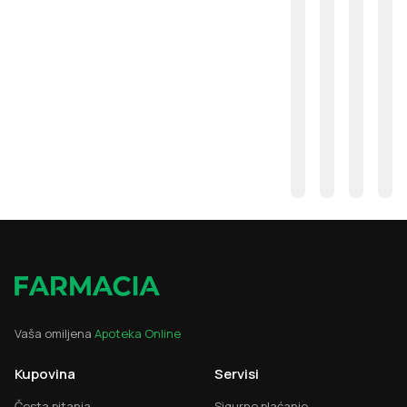
Vaša omiljena
Apoteka Online
Kupovina
Servisi
Česta pitanja
Sigurno plaćanje