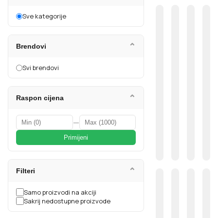
Sve kategorije
⌄
Brendovi
Svi brendovi
⌄
Raspon cijena
—
Primijeni
⌄
Filteri
Samo proizvodi na akciji
Sakrij nedostupne proizvode