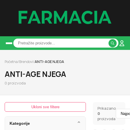
Početna
/
Brendovi
/
ANTI-AGE NJEGA
ANTI-AGE NJEGA
0
proizvoda
Ukloni sve filtere
Prikazano
0
proizvoda
⌄
Kategorije