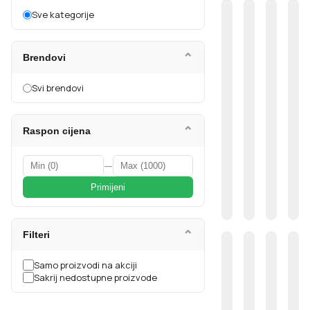
Sve kategorije
⌄
Brendovi
Svi brendovi
⌄
Raspon cijena
—
Primijeni
⌄
Filteri
Samo proizvodi na akciji
Sakrij nedostupne proizvode