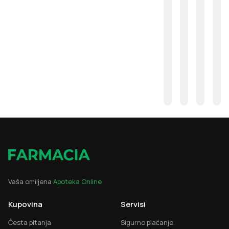
Vaša omiljena
Apoteka Online
Kupovina
Servisi
Česta pitanja
Sigurno plaćanje