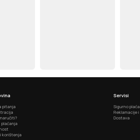
vina
Servisi
 pitanja
Sigurno plaća
tracija
Reklamacije i
naručiti?
Dostava
 plaćanja
nost
i korištenja