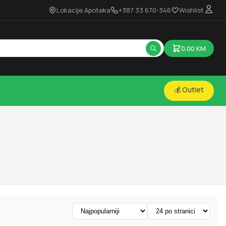
Lokacije Apoteka
+387 33 670-346
Wishlist
0.00
KM
💰 Outlet