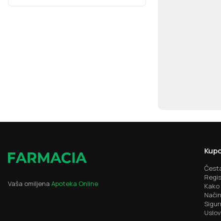
Kupo
Česta
Regis
Vaša omiljena
Apoteka Online
Kako 
Način
Sigur
Uslov