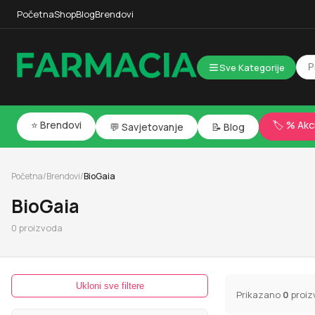
Početna
Shop
Blog
Brendovi
Sve Kategorije
⭐ Brendovi
🏷️ % Akc
💬 Savjetovanje
📝 Blog
Početna
/
Brendovi
/
BioGaia
BioGaia
0
proizvoda
Ukloni sve filtere
Prikazano
0
proiz