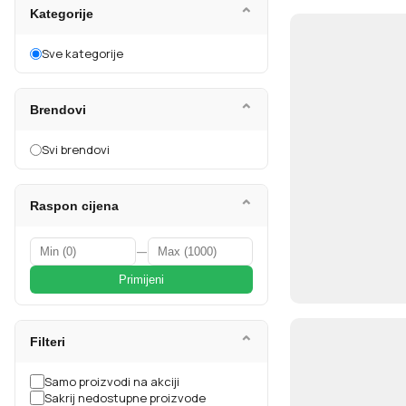
⌄
Kategorije
Sve kategorije
⌄
Brendovi
Svi brendovi
⌄
Raspon cijena
—
Primijeni
⌄
Filteri
Samo proizvodi na akciji
Sakrij nedostupne proizvode