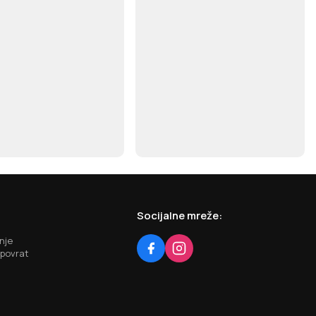
Socijalne mreže:
nje
 povrat