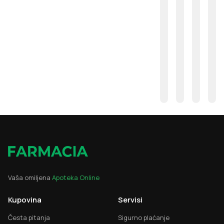
Vaša omiljena
Apoteka Online
Kupovina
Servisi
Česta pitanja
Sigurno plaćanje