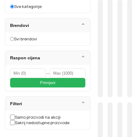
Sve kategorije
⌄
Brendovi
Svi brendovi
⌄
Raspon cijena
—
Primijeni
⌄
Filteri
Samo proizvodi na akciji
Sakrij nedostupne proizvode