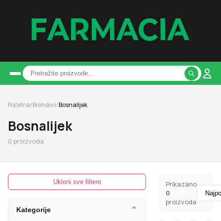
Početna
/
Brendovi
/
Bosnalijek
Bosnalijek
0
proizvoda
Ukloni sve filtere
Prikazano
0
proizvoda
⌄
Kategorije