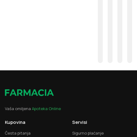
Vaša omiljena
Apoteka Online
Kupovina
Servisi
Česta pitanja
Sigurno plaćanje