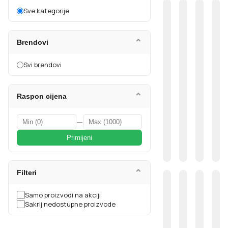
Sve kategorije
⌄
Brendovi
Svi brendovi
⌄
Raspon cijena
—
Primijeni
⌄
Filteri
Samo proizvodi na akciji
Sakrij nedostupne proizvode