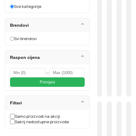
Sve kategorije
⌄
Brendovi
Svi brendovi
⌄
Raspon cijena
—
Primijeni
⌄
Filteri
Samo proizvodi na akciji
Sakrij nedostupne proizvode