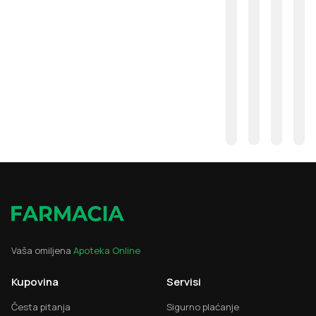
Vaša omiljena
Apoteka Online
Kupovina
Servisi
Česta pitanja
Sigurno plaćanje