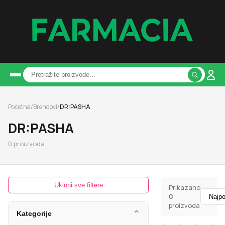
Početna
/
Brendovi
/
DR:PASHA
DR:PASHA
0
proizvoda
Ukloni sve filtere
Prikazano
0
proizvoda
⌄
Kategorije