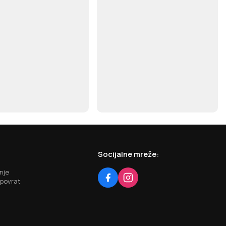
Socijalne mreže:
nje
 povrat