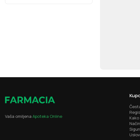
Kupo
Česta
Regis
Vaša omiljena
Apoteka Online
Kako 
Način
Sigur
Uslov