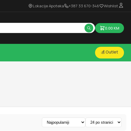
Lokacije Apoteka
+387 33 670-346
Wishlist
0.00
KM
💰 Outlet