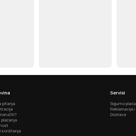
vina
Servisi
 pitanja
Sigurno plaća
tracija
Reklamacije i
naručiti?
Dostava
 plaćanja
nost
i korištenja