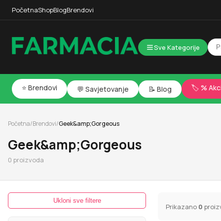
Početna
Shop
Blog
Brendovi
Sve Kategorije
⭐ Brendovi
🏷️ % Akc
💬 Savjetovanje
📝 Blog
Početna
/
Brendovi
/
Geek&amp;Gorgeous
Geek&amp;Gorgeous
0
proizvoda
Ukloni sve filtere
Prikazano
0
proiz