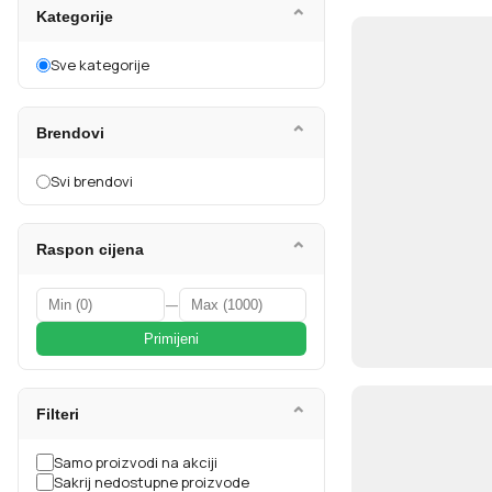
⌄
Kategorije
Sve kategorije
⌄
Brendovi
Svi brendovi
⌄
Raspon cijena
—
Primijeni
⌄
Filteri
Samo proizvodi na akciji
Sakrij nedostupne proizvode