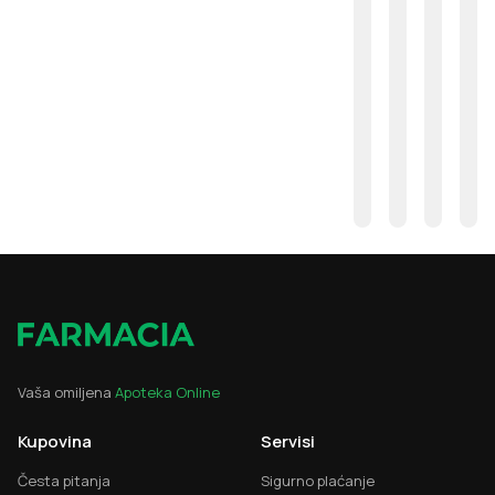
Vaša omiljena
Apoteka Online
Kupovina
Servisi
Česta pitanja
Sigurno plaćanje