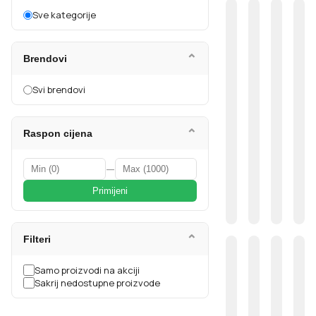
Sve kategorije
⌄
Brendovi
Svi brendovi
⌄
Raspon cijena
—
Primijeni
⌄
Filteri
Samo proizvodi na akciji
Sakrij nedostupne proizvode