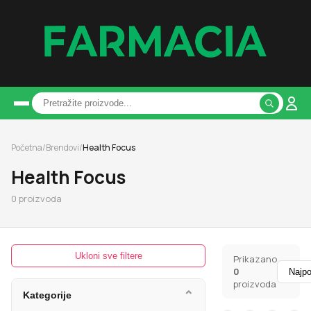
Početna
/
Brendovi
/
Health Focus
Health Focus
0
proizvoda
Ukloni sve filtere
Prikazano
0
proizvoda
⌄
Kategorije