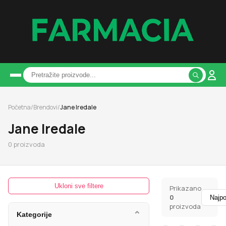
Početna
/
Brendovi
/
Jane Iredale
Jane Iredale
0
proizvoda
Ukloni sve filtere
Prikazano
0
proizvoda
⌄
Kategorije