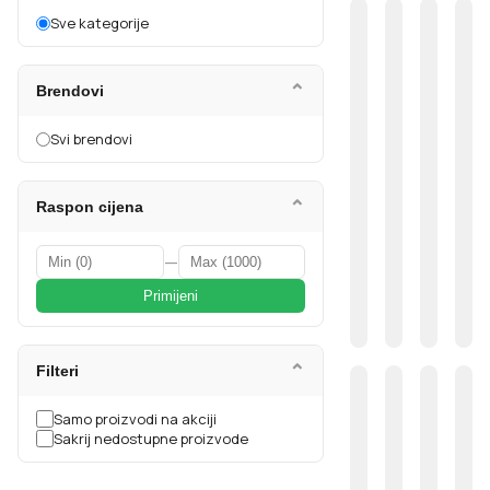
Sve kategorije
⌄
Brendovi
Svi brendovi
⌄
Raspon cijena
—
Primijeni
⌄
Filteri
Samo proizvodi na akciji
Sakrij nedostupne proizvode