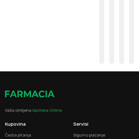
Vaša omiljena
Apoteka Online
Kupovina
Servisi
Česta pitanja
Sigurno plaćanje