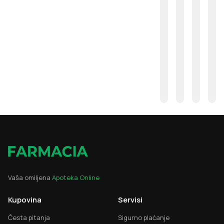
Vaša omiljena
Apoteka Online
Kupovina
Servisi
Česta pitanja
Sigurno plaćanje