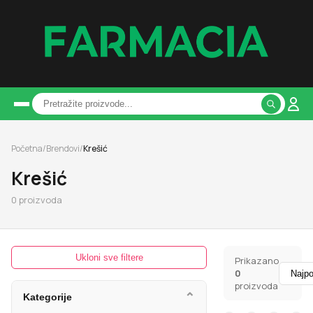
Početna
/
Brendovi
/
Krešić
Krešić
0
proizvoda
Ukloni sve filtere
Prikazano
0
proizvoda
⌄
Kategorije