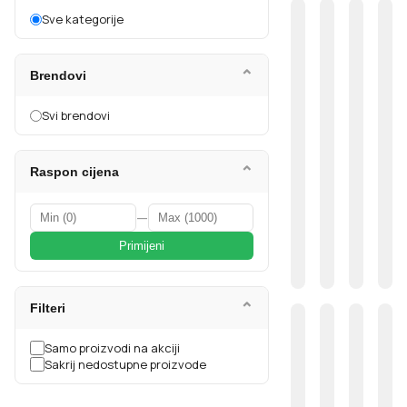
Sve kategorije
⌄
Brendovi
Svi brendovi
⌄
Raspon cijena
—
Primijeni
⌄
Filteri
Samo proizvodi na akciji
Sakrij nedostupne proizvode