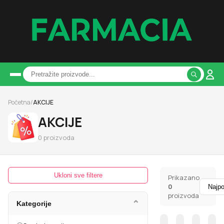
Početna
/
AKCIJE
AKCIJE
0
proizvoda
Ukloni sve filtere
Prikazano
0
proizvoda
⌄
Kategorije