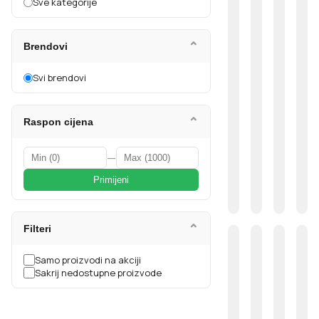
Sve kategorije
⌄
Brendovi
Svi brendovi
⌄
Raspon cijena
—
Primijeni
⌄
Filteri
Samo proizvodi na akciji
Sakrij nedostupne proizvode