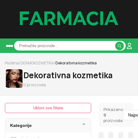
Početna
/
DERMOKOZMETIKA
/
Dekorativna kozmetika
Dekorativna kozmetika
0
proizvoda
Ukloni sve filtere
Prikazano
0
proizvoda
⌄
Kategorije