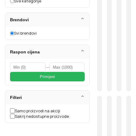
Sve kategorije
⌄
Brendovi
Svi brendovi
⌄
Raspon cijena
—
Primijeni
⌄
Filteri
Samo proizvodi na akciji
Sakrij nedostupne proizvode