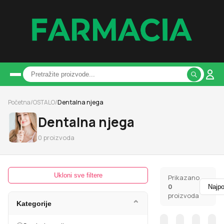
Početna
/
OSTALO
/
Dentalna njega
Dentalna njega
0
proizvoda
Ukloni sve filtere
Prikazano
0
proizvoda
⌄
Kategorije