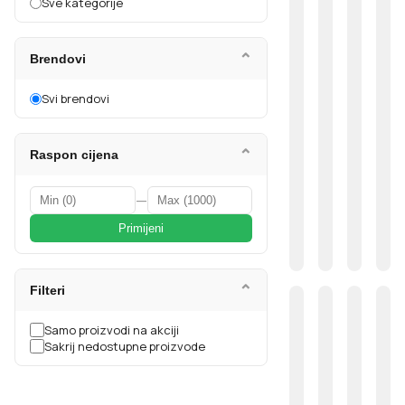
Sve kategorije
⌄
Brendovi
Svi brendovi
⌄
Raspon cijena
—
Primijeni
⌄
Filteri
Samo proizvodi na akciji
Sakrij nedostupne proizvode