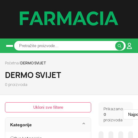
Početna
/
DERMO SVIJET
DERMO SVIJET
0
proizvoda
Ukloni sve filtere
Prikazano
0
proizvoda
⌄
Kategorije