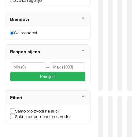
Sve kategorije
⌄
Brendovi
Svi brendovi
⌄
Raspon cijena
—
Primijeni
⌄
Filteri
Samo proizvodi na akciji
Sakrij nedostupne proizvode