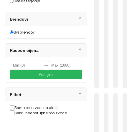
Sve kategorije
⌄
Brendovi
Svi brendovi
⌄
Raspon cijena
—
Primijeni
⌄
Filteri
Samo proizvodi na akciji
Sakrij nedostupne proizvode