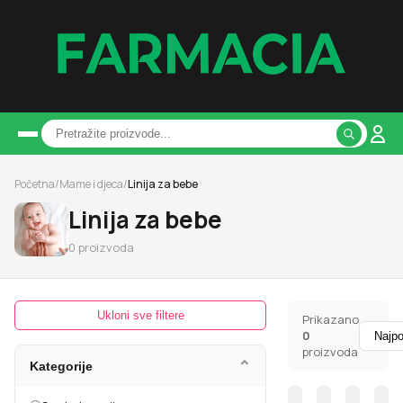
Početna
/
Mame i djeca
/
Linija za bebe
Linija za bebe
0
proizvoda
Ukloni sve filtere
Prikazano
0
proizvoda
⌄
Kategorije