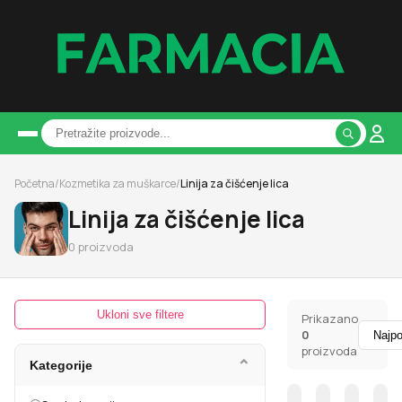
Početna
/
Kozmetika za muškarce
/
Linija za čišćenje lica
Linija za čišćenje lica
0
proizvoda
Ukloni sve filtere
Prikazano
0
proizvoda
⌄
Kategorije