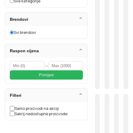
Sve kategorije
⌄
Brendovi
Svi brendovi
⌄
Raspon cijena
—
Primijeni
⌄
Filteri
Samo proizvodi na akciji
Sakrij nedostupne proizvode