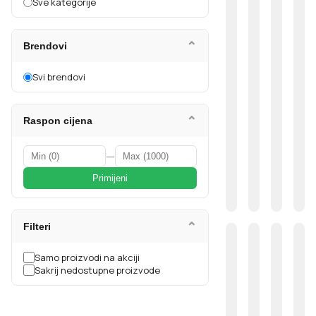
Sve kategorije
⌄
Brendovi
Svi brendovi
⌄
Raspon cijena
—
Primijeni
⌄
Filteri
Samo proizvodi na akciji
Sakrij nedostupne proizvode