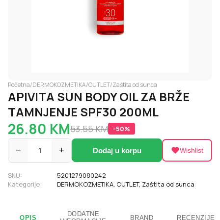
Početna
/
DERMOKOZMETIKA
/
OUTLET
/
Zaštita od sunca
APIVITA SUN BODY OIL ZA BRŽE
TAMNJENJE SPF30 200ML
26.80
KM
53.55
KM
-
50
%
−
1
+
Dodaj u korpu
Wishlist
SKU:
5201279080242
Kategorije:
DERMOKOZMETIKA
,
OUTLET
,
Zaštita od sunca
DODATNE
OPIS
BRAND
RECENZIJE