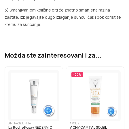
3) Smanjivanjem količine biti će znatno smanjena razina
zaštite. Izbjegavajte dugo izlaganje suncu, čak i dok koristite
kremu za sunčanje.
Možda ste zainteresovani i za...
-
20
%
ANTI-AGE LINIJA
AKCIJE
La Roche Posay REDERMIC
VICHY CAPITAL SOLEIL