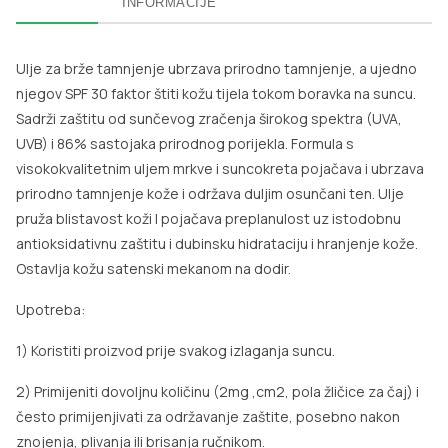
INFORMACIJE
Ulje za brže tamnjenje ubrzava prirodno tamnjenje, a ujedno
njegov SPF 30 faktor štiti kožu tijela tokom boravka na suncu.
Sadrži zaštitu od sunčevog zračenja širokog spektra (UVA,
UVB) i 86% sastojaka prirodnog porijekla. Formula s
visokokvalitetnim uljem mrkve i suncokreta pojačava i ubrzava
prirodno tamnjenje kože i održava duljim osunčani ten. Ulje
pruža blistavost koži I pojačava preplanulost uz istodobnu
antioksidativnu zaštitu i dubinsku hidrataciju i hranjenje kože.
Ostavlja kožu satenski mekanom na dodir.
Upotreba:
1) Koristiti proizvod prije svakog izlaganja suncu.
2) Primijeniti dovoljnu količinu (2mg ,cm2, pola žličice za čaj) i
često primijenjivati za održavanje zaštite, posebno nakon
znojenja, plivanja ili brisanja ručnikom.