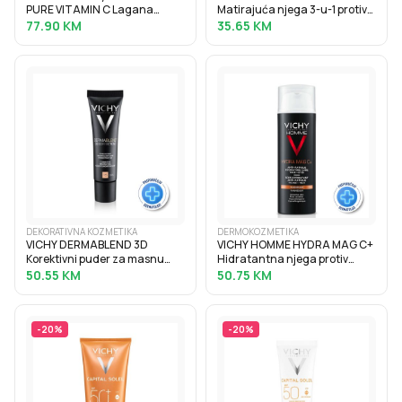
PURE VITAMIN C Lagana
Matirajuća njega 3-u-1 protiv
krema za korekciju bora i
masnog sjaja SPF50+, 50 ml
77.90
KM
35.65
KM
punoću normalne i mješovite
kože, 40 ml
DEKORATIVNA KOZMETIKA
DERMOKOZMETIKA
VICHY DERMABLEND 3D
VICHY HOMME HYDRA MAG C+
Korektivni puder za masnu
Hidratantna njega protiv
kožu sklonu aknama s visokim
znakova umora za lice i
50.55
KM
50.75
KM
stupnjem prekrivanja, 30 ml, 15
područje oko očiju, 50 ml
Opal
-
20
%
-
20
%