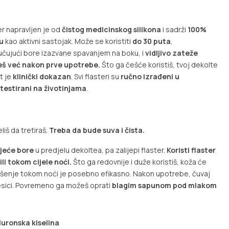
er napravljen je od
čistog medicinskog silikona
i sadrži
100%
nu
kao aktivni sastojak. Može se koristiti
do 30 puta
,
ljučujući bore izazvane spavanjem na boku, i
vidljivo zateže
ćeš već nakon prve upotrebe.
Što ga češće koristiš, tvoj dekolte
at je
klinički dokazan
. Svi flasteri su
ručno izrađeni u
 testirani na životinjama
.
liš da tretiraš.
Treba da bude suva i čista.
jeće bore
u predjelu dekoltea, pa zalijepi flaster.
Koristi flaster
li tokom cijele noći.
Što ga redovnije i duže koristiš, koža će
ošenje tokom noći je posebno efikasno. Nakon upotrebe, čuvaj
 u kesici. Povremeno ga možeš oprati
blagim sapunom pod mlakom
luronska kiselina