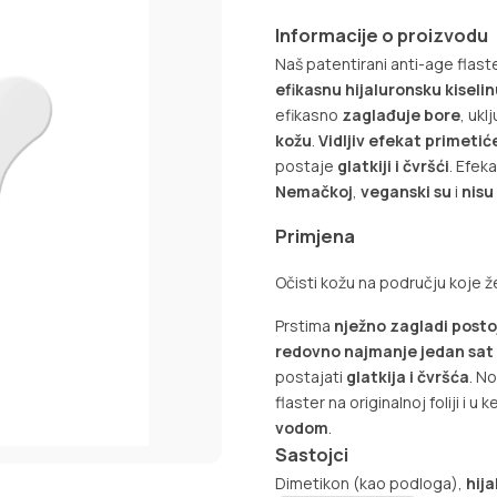
Informacije o proizvodu
Naš patentirani anti-age flast
efikasnu hijaluronsku kiseli
efikasno
zaglađuje bore
, uk
kožu
.
Vidljiv efekat primeti
postaje
glatkiji i čvršći
. Efek
Nemačkoj
,
veganski su
i
nisu
Primjena
Očisti kožu na području koje že
Prstima
nježno zagladi posto
redovno najmanje jedan sat i
postajati
glatkija i čvršća
. N
flaster na originalnoj foliji i
vodom
.
Sastojci
Dimetikon (kao podloga),
hija