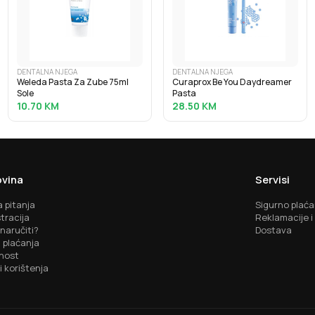
DENTALNA NJEGA
DENTALNA NJEGA
Weleda Pasta Za Zube 75ml
Curaprox Be You Daydreamer
Sole
Pasta
10.70
KM
28.50
KM
vina
Servisi
 pitanja
Sigurno plaća
tracija
Reklamacije i
naručiti?
Dostava
 plaćanja
nost
i korištenja