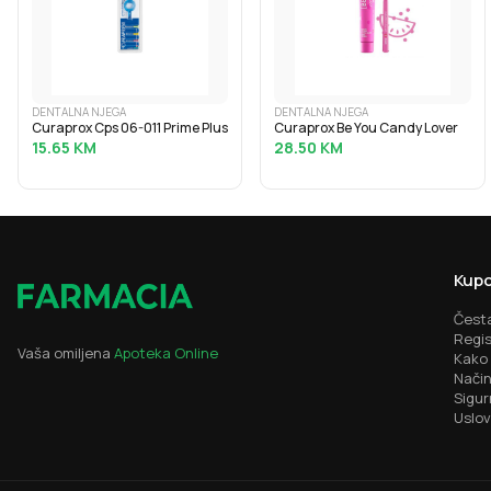
DENTALNA NJEGA
DENTALNA NJEGA
Curaprox Cps 06-011 Prime Plus
Curaprox Be You Candy Lover
15.65
KM
28.50
KM
Kupo
Česta
Regis
Vaša omiljena
Apoteka Online
Kako 
Način
Sigur
Uslov