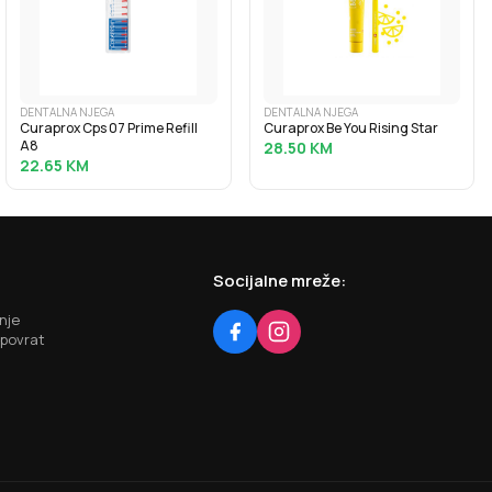
DENTALNA NJEGA
DENTALNA NJEGA
Curaprox Cps 07 Prime Refill
Curaprox Be You Rising Star
A8
28.50
KM
22.65
KM
Socijalne mreže:
nje
 povrat