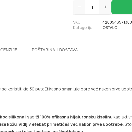
−
1
+
SKU:
4260543571368
Kategorije:
OSTALO
CENZIJE
POŠTARINA I DOSTAVA
se koristiti do 30 puta
Efikasno smanjuje bore već nakon prve upot
kog silikona
i sadrži
100% efikasnu hijaluronsku kiselinu
kao aktivn
teže kožu
.
Vidljiv efekat primetićeš već nakon prve upotrebe.
Što 
eganski su
i
nisu testirani na životinjama
.