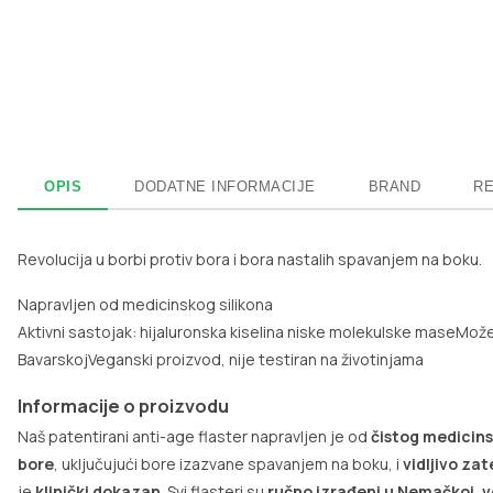
OPIS
DODATNE INFORMACIJE
BRAND
RE
Revolucija u borbi protiv bora i bora nastalih spavanjem na boku.
Napravljen od medicinskog silikona
Aktivni sastojak: hijaluronska kiselina niske molekulske mase
Može 
Bavarskoj
Veganski proizvod, nije testiran na životinjama
Informacije o proizvodu
Naš patentirani anti-age flaster napravljen je od
čistog medicins
bore
, uključujući bore izazvane spavanjem na boku, i
vidljivo za
je
klinički dokazan
. Svi flasteri su
ručno izrađeni u Nemačkoj
,
v