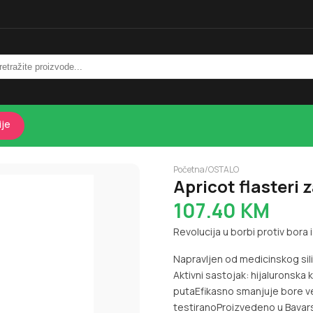
ije
Početna
/
OSTALO
Apricot flasteri 
107.40
KM
Revolucija u borbi protiv bora
Napravljen od medicinskog sil
Aktivni sastojak: hijaluronska
puta
Efikasno smanjuje bore 
testirano
Proizvedeno u Bavar