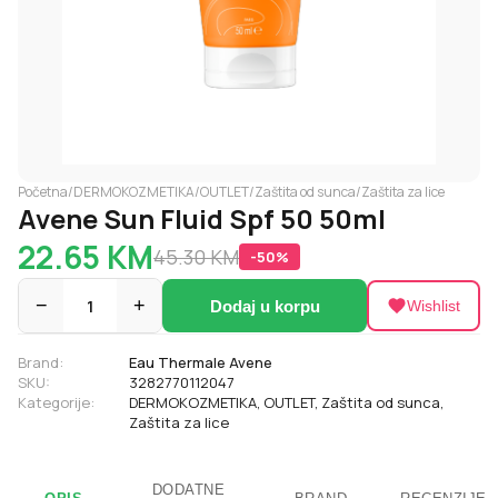
Početna
/
DERMOKOZMETIKA
/
OUTLET
/
Zaštita od sunca
/
Zaštita za lice
Avene Sun Fluid Spf 50 50ml
22.65
KM
45.30
KM
-
50
%
−
1
+
Dodaj u korpu
Wishlist
Brand:
Eau Thermale Avene
SKU:
3282770112047
Kategorije:
DERMOKOZMETIKA
,
OUTLET
,
Zaštita od sunca
,
Zaštita za lice
DODATNE