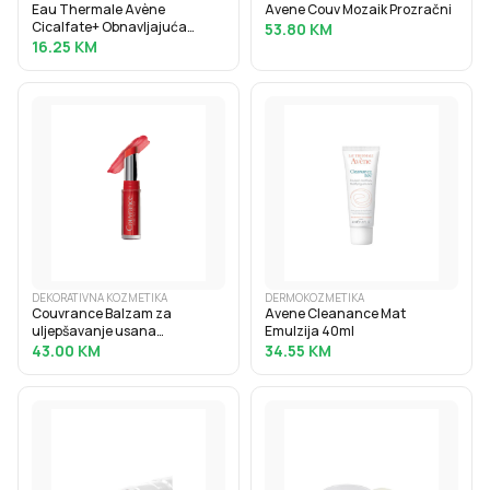
Eau Thermale Avène
Avene Couv Mozaik Prozračni
Cicalfate+ Obnavljajuća
53.80
KM
zaštitna krema 40ml
16.25
KM
DEKORATIVNA KOZMETIKA
DERMOKOZMETIKA
Couvrance Balzam za
Avene Cleanance Mat
uljepšavanje usana
Emulzija 40ml
Intenzivno crveni 3gr
43.00
KM
34.55
KM