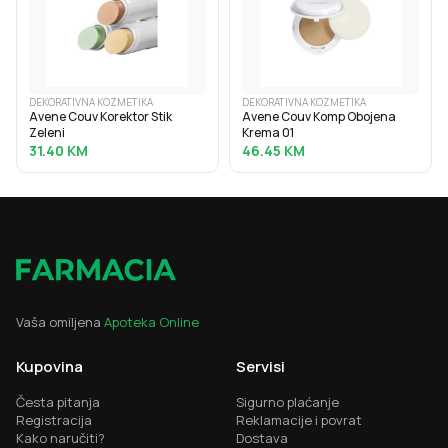
DEKORATIVNA KOZMETIKA
DEKORATIVNA KOZMETIKA
Avene Couv Korektor Stik
Avene Couv Komp Obojena
Zeleni
Krema 01
31.40
KM
46.45
KM
Vaša omiljena
Apoteka Online
Kupovina
Servisi
Česta pitanja
Sigurno plaćanje
Registracija
Reklamacije i povrat
Kako naručiti?
Dostava