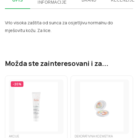
OPIS
BRAND
RECENZIJE
INFORMACIJE
Vrlo visoka zaštita od sunca za osjetljivu normalnu do
mješovitu kožu. Za lice.
Možda ste zainteresovani i za...
-
20
%
AKCIJE
DEKORATIVNA KOZMETIKA