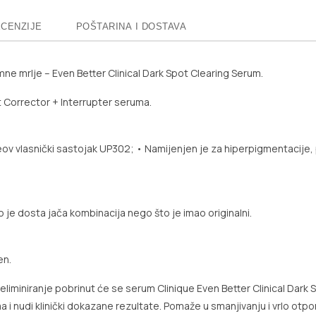
CENZIJE
POŠTARINA I DOSTAVA
ne mrlje – Even Better Clinical Dark Spot Clearing Serum.
t Corrector + Interrupter seruma.
eov vlasnički sastojak UP302;
• Namijenjen je za hiperpigmentacije,
o je dosta jača kombinacija nego što je imao originalni.
en.
 eliminiranje pobrinut će se serum Clinique Even Better Clinical Dark
ma i nudi klinički dokazane rezultate. Pomaže u smanjivanju i vrlo otp