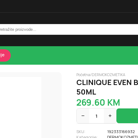
ije
Početna
/
DERMOKOZMETIKA
CLINIQUE EVEN 
50ML
269.60
KM
−
1
+
SKU:
192333166932
Kategorije:
DERMOKOZMETI