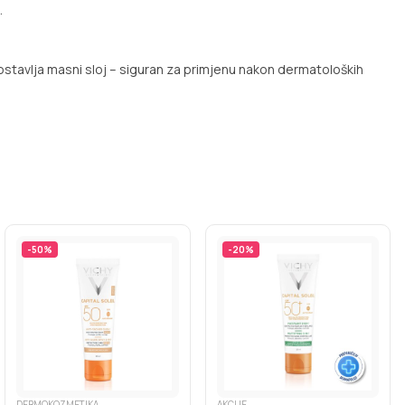
.
ostavlja masni sloj
– siguran za primjenu nakon dermatoloških
-
50
%
-
20
%
DERMOKOZMETIKA
AKCIJE