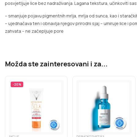
posvjetljuje lice bez nadraživanja. Lagana tekstura, učinkoviti sa
– smanjuje pojavu pigmentnih mrlja, mrlja od sunca, kao i starački
– ujednačava ten i obnavlja njegov prirodni sjaj
– umiruje lice i 
zahvata
– ne začepljuje pore
Možda ste zainteresovani i za...
-
20
%
AKCIJE
DERMOKOZMETIKA