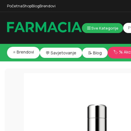
Početna
Shop
Blog
Brendovi
Sve Kategorije
⭐ Brendovi
🏷️ % Akc
💬 Savjetovanje
📝 Blog