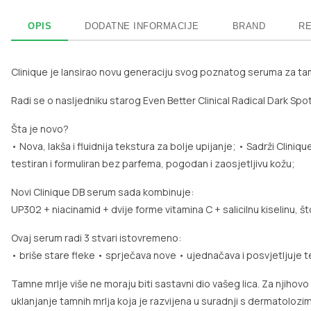
OPIS
DODATNE INFORMACIJE
BRAND
RE
Clinique je lansirao novu generaciju svog poznatog seruma za tam
Radi se o nasljedniku starog Even Better Clinical Radical Dark Spo
Šta je novo?
• Nova, lakša i fluidnija tekstura za bolje upijanje;
• Sadrži Cliniqu
testiran i formuliran bez parfema, pogodan i zaosjetljivu kožu;
Novi Clinique DB serum sada kombinuje:
UP302 + niacinamid
+ dvije forme vitamina C
+ salicilnu kiselinu,
št
Ovaj serum radi 3 stvari istovremeno:
• briše stare fleke
• sprječava nove
• ujednačava i posvjetljuje t
Tamne mrlje više ne moraju biti sastavni dio vašeg lica. Za njihovo
uklanjanje tamnih mrlja koja je razvijena u suradnji s dermatolozi