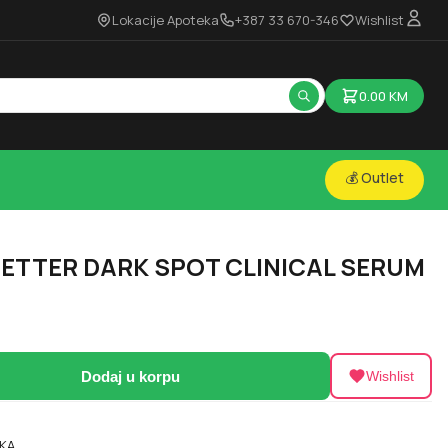
Lokacije Apoteka
+387 33 670-346
Wishlist
0.00
KM
💰 Outlet
BETTER DARK SPOT CLINICAL SERUM
Dodaj u korpu
Wishlist
KA