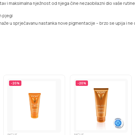
stav i maksimalna nježnost od njega čine nezaobilazni dio vaše rutine
h pjegi
pomaže u sprječavanu nastanka nove pigmentacije
– brzo se upija i ne 
-
20
%
-
20
%
AKCIJE
AKCIJE