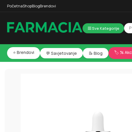
Početna
Shop
Blog
Brendovi
Sve Kategorije
⭐ Brendovi
🏷️ % Akc
💬 Savjetovanje
📝 Blog