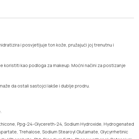
dratizira i posvjetljuje ton kože, pružajući joj trenutnu i
e koristiti kao podloga za makeup. Moćni načini za postizanje
maže da ostali sastojci lakše i dublje prodru.
.
Dimethicone, Ppg-24-Glycereth-24, Sodium Hydroxide, Hydrogenated
spartate, Trehalose, Sodium Stearoyl Glutamate, Glycyrrhetinic