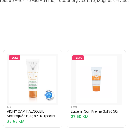
Crosspolymer, Polyacrylamide, Tocopheryl Acetate, Magnesium Asco
-
20
%
-
45
%
AKCIJE
AKCIJE
VICHY CAPITAL SOLEIL
Eucerin Sun Krema Spf50 50ml
Matirajuća njega 3-u-1 protiv
27.50
KM
masnog sjaja SPF50+, 50 ml
35.65
KM