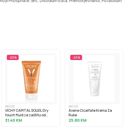
rbyl Phosphate, Bht, Disodium Edta, Phenoxyethanol, Potassium
-
20
%
-
20
%
AKCIJE
AKCIJE
VICHY CAPITAL SOLEIL Dry
Avene Cicalfate Krema Za
touch fluid za zaštitu od
Ruke
sunca protiv masnoga sjaja
31.40
KM
25.80
KM
SPF50, 50 ml