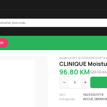
ije
Početna
/
AKCIJE
/
DERMOKOZMETIK
CLINIQUE Moistu
96.80
KM
129.10
K
−
1
+
SKU:
192333211779
Kategorije:
AKCIJE
,
DERMOK