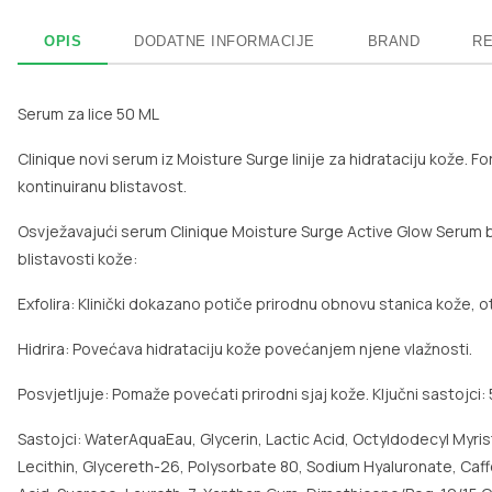
OPIS
DODATNE INFORMACIJE
BRAND
RE
Serum za lice 50 ML
Clinique novi serum iz Moisture Surge linije za hidrataciju kože. For
kontinuiranu blistavost.
Osvježavajući serum Clinique Moisture Surge Active Glow Serum br
blistavosti kože:
Exfolira: Klinički dokazano potiče prirodnu obnovu stanica kože, ot
Hidrira: Povećava hidrataciju kože povećanjem njene vlažnosti.
Posvjetljuje: Pomaže povećati prirodni sjaj kože. Ključni sastojci: 
Sastojci: WaterAquaEau, Glycerin, Lactic Acid, Octyldodecyl Myr
Lecithin, Glycereth-26, Polysorbate 80, Sodium Hyaluronate, Caff