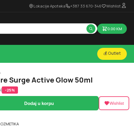
Lokacije Apoteka
+387 33 670-346
Wishlist
0.00
KM
💰 Outlet
A
re Surge Active Glow 50ml
M
-
25
%
Dodaj u korpu
Wishlist
OZMETIKA