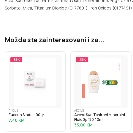
Acid, Sucrose, Laureth-7, Xanthan Gum, Dimethicone/Peg-10/15 
Sorbate, Mica, Titanium Dioxide (Ci 77891), Iron Oxides (Ci 77491)
Možda ste zainteresovani i za...
-
35
%
-
25
%
AKCIJE
AKCIJE
Eucerin Sindet 100gr
Avene Sun Tonirani Mineralni
Fluid Spf 50 40ml
7.40
KM
33.00
KM