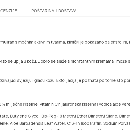
CENZIJE
POŠTARINA I DOSTAVA
muliran s moćnim aktivnim tvarima, klinički je dokazano da eksfolira, hi
zo se upija u kožu. Dobro se slaže s hidratantnim kremama i može s
krivajući svježiju i glađu kožu. Exfolijacija je poznata po tome što po
5% mliječne kiseline, Vitamin C hijaluronska kiselina i vodica aloe vere
istate, Butylene Glycol, Bis-Peg-18 Methyl Ether Dimethyl Silane, 
eine, Aloe Barbadensis Leaf Water, C13-14 Isoparaffin, Sodium Polya