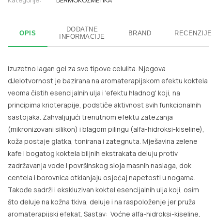
Kategorije:
DERMOKOZMETIKA
DODATNE
OPIS
BRAND
RECENZIJE
INFORMACIJE
Izuzetno lagan gel za sve tipove celulita. Njegova
dJelotvornost je bazirana na aromaterapijskom efektu koktela
veoma čistih esencijalnih ulja i 'efektu hladnog' koji, na
principima krioterapije, podstiče aktivnost svih funkcionalnih
sastojaka. Zahvaljujući trenutnom efektu zatezanja
(mikronizovani silikon) i blagom pilingu (alfa-hidroksi-kiseline),
koža postaje glatka, tonirana i zategnuta. Mješavina zelene
kafe i bogatog koktela biljnih ekstrakata deluju protiv
zadržavanja vode i površinskog sloja masnih naslaga, dok
centela i borovnica otklanjaju osjećaj napetosti u nogama.
Takođe sadrži i ekskluzivan koktel esencijalnih ulja koji, osim
što deluje na kožna tkiva, deluje i na raspoloženje jer pruža
aromaterapijski efekat. Sastav: Voćne alfa-hidroksi-kiseline,