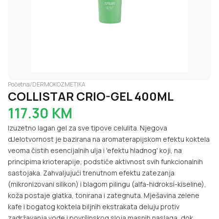
Početna
/
DERMOKOZMETIKA
COLLISTAR CRIO-GEL 400ML
117.30
KM
Izuzetno lagan gel za sve tipove celulita. Njegova
dJelotvornost je bazirana na aromaterapijskom efektu koktela
veoma čistih esencijalnih ulja i 'efektu hladnog' koji, na
principima krioterapije, podstiče aktivnost svih funkcionalnih
sastojaka. Zahvaljujući trenutnom efektu zatezanja
(mikronizovani silikon) i blagom pilingu (alfa-hidroksi-kiseline),
koža postaje glatka, tonirana i zategnuta. Mješavina zelene
kafe i bogatog koktela biljnih ekstrakata deluju protiv
zadržavanja vode i površinskog sloja masnih naslaga, dok