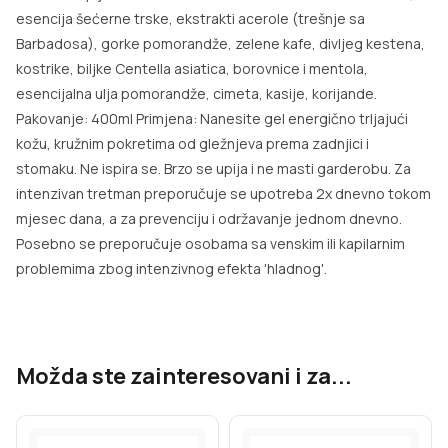
esencija šećerne trske, ekstrakti acerole (trešnje sa
Barbadosa), gorke pomorandže, zelene kafe, divljeg kestena,
kostrike, biljke Centella asiatica, borovnice i mentola,
esencijalna ulja pomorandže, cimeta, kasije, korijande.
Pakovanje: 400ml Primjena: Nanesite gel energično trljajući
kožu, kružnim pokretima od gležnjeva prema zadnjici i
stomaku. Ne ispira se. Brzo se upija i ne masti garderobu. Za
intenzivan tretman preporučuje se upotreba 2x dnevno tokom
mjesec dana, a za prevenciju i održavanje jednom dnevno.
Posebno se preporučuje osobama sa venskim ili kapilarnim
problemima zbog intenzivnog efekta 'hladnog'.
Možda ste zainteresovani i za...