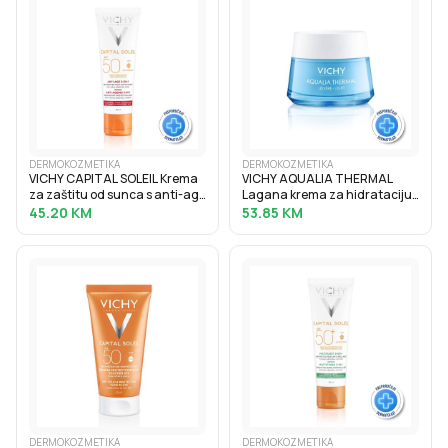
DERMOKOZMETIKA
DERMOKOZMETIKA
VICHY CAPITAL SOLEIL Krema
VICHY AQUALIA THERMAL
za zaštitu od sunca s anti-age
Lagana krema za hidrataciju
efektom SPF50, 50 ml
kože s hijaluronskom
45.20
KM
53.85
KM
kiselinom, 50 ml
DERMOKOZMETIKA
DERMOKOZMETIKA