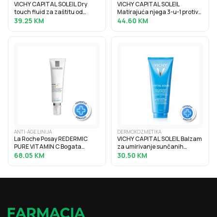
VICHY CAPITAL SOLEIL Dry
VICHY CAPITAL SOLEIL
touch fluid za zaštitu od
Matirajuća njega 3-u-1 protiv
sunca protiv masnoga sjaja
masnog sjaja SPF50+, 50 ml
39.25
KM
44.60
KM
SPF50, 50 ml
ANTI-AGE LINIJA
DERMOKOZMETIKA
La Roche Posay REDERMIC
VICHY CAPITAL SOLEIL Balzam
PURE VITAMIN C Bogata
za umirivanje sunčanih
krema za korekciju bora i
opeklina, 100 ml
68.05
KM
30.50
KM
punoću suhe kože, 40 ml