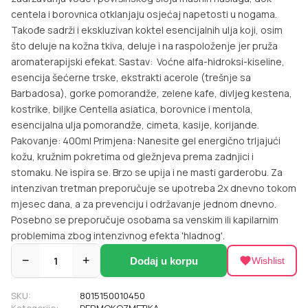
centela i borovnica otklanjaju osjećaj napetosti u nogama.
Takođe sadrži i ekskluzivan koktel esencijalnih ulja koji, osim
što deluje na kožna tkiva, deluje i na raspoloženje jer pruža
aromaterapijski efekat. Sastav: Voćne alfa-hidroksi-kiseline,
esencija šećerne trske, ekstrakti acerole (trešnje sa
Barbadosa), gorke pomorandže, zelene kafe, divljeg kestena,
kostrike, biljke Centella asiatica, borovnice i mentola,
esencijalna ulja pomorandže, cimeta, kasije, korijande.
Pakovanje: 400ml Primjena: Nanesite gel energično trljajući
kožu, kružnim pokretima od gležnjeva prema zadnjici i
stomaku. Ne ispira se. Brzo se upija i ne masti garderobu. Za
intenzivan tretman preporučuje se upotreba 2x dnevno tokom
mjesec dana, a za prevenciju i održavanje jednom dnevno.
Posebno se preporučuje osobama sa venskim ili kapilarnim
problemima zbog intenzivnog efekta 'hladnog'.
−
1
+
Dodaj u korpu
Wishlist
SKU:
8015150010450