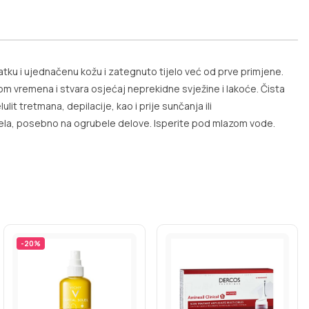
latku i ujednačenu kožu i zategnuto tijelo već od prve primjene.
kom vremena i stvara osjećaj neprekidne svježine i lakoće. Čista
lit tretmana, depilacije, kao i prije sunčanja ili
jela, posebno na ogrubele delove. Isperite pod mlazom vode.
-
20
%