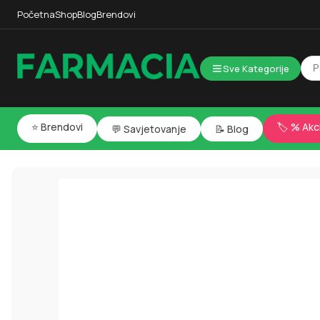
Početna
Shop
Blog
Brendovi
Sve Kategorije
⭐ Brendovi
🏷️ % Akc
💬 Savjetovanje
📝 Blog