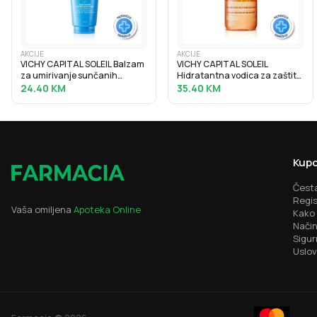
AKCIJE
AKCIJE
VICHY CAPITAL SOLEIL Balzam
VICHY CAPITAL SOLEIL
za umirivanje sunčanih
Hidratantna vodica za zaštitu
opeklina, 100 ml
od sunca za naglašen ten
24.40
KM
35.40
KM
SPF30, 200 ml
Kupo
Česta
Regis
Vaša omiljena
Apoteka Online
Kako 
Način
Sigur
Uslov