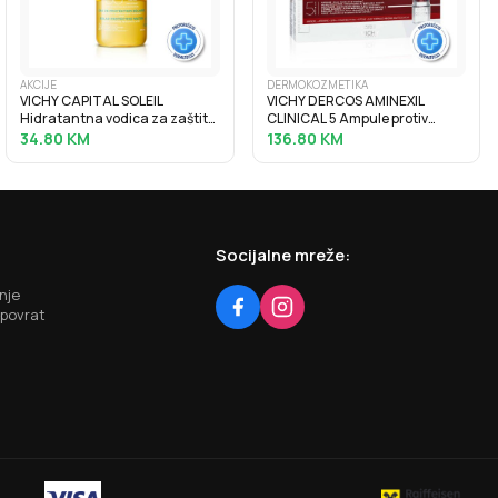
AKCIJE
DERMOKOZMETIKA
VICHY CAPITAL SOLEIL
VICHY DERCOS AMINEXIL
Hidratantna vodica za zaštitu
CLINICAL 5 Ampule protiv
od sunca SPF30, 200 ml
ispadanja kose za žene 21x6 ml
34.80
KM
136.80
KM
Socijalne mreže:
nje
 povrat