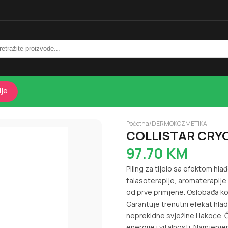
ije
Početna
/
DERMOKOZMETIKA
COLLISTAR CRY
97.70
KM
Piling za tijelo sa efektom hla
talasoterapije, aromaterapije i
od prve primjene. Oslobađa kož
Garantuje trenutni efekat hlad
neprekidne svježine i lakoće. Č
energije i vitalnosti. Namjenje