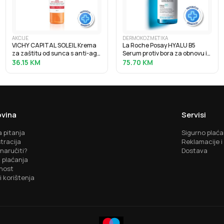
AKCIJE
DERMOKOZMETIKA
VICHY CAPITAL SOLEIL Krema
La Roche Posay HYALU B5
za zaštitu od sunca s anti-age
Serum protiv bora za obnovu i
efektom SPF50, 50 ml
punoću kože s hijaluronskom
36.15
KM
75.70
KM
kiselinom, 30 ml
vina
Servisi
 pitanja
Sigurno plaća
tracija
Reklamacije i
naručiti?
Dostava
 plaćanja
nost
i korištenja