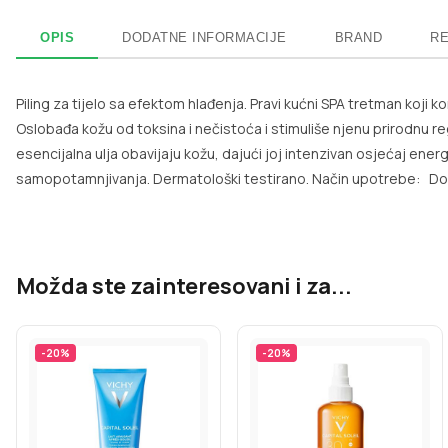
OPIS
DODATNE INFORMACIJE
BRAND
RE
Piling za tijelo sa efektom hlađenja. Pravi kućni SPA tretman koji 
Oslobađa kožu od toksina i nečistoća i stimuliše njenu prirodnu re
esencijalna ulja obavijaju kožu, dajući joj intenzivan osjećaj energi
samopotamnjivanja. Dermatološki testirano. Način upotrebe: Dob
Možda ste zainteresovani i za...
-
20
%
-
20
%