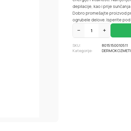
depilacije, kao i prije sunčan
Dobro promešajte proizvod pri
ogrubele delove. Isperite po
−
1
+
SKU:
8015150010511
Kategorije:
DERMOKOZMETI