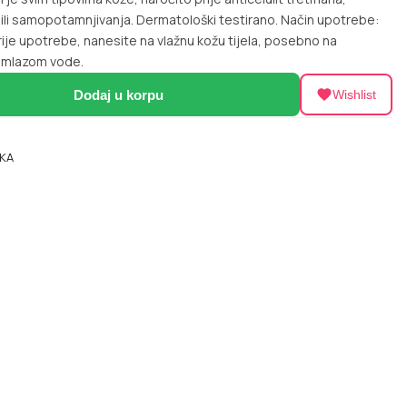
ja ili samopotamnjivanja. Dermatološki testirano. Način upotrebe:
je upotrebe, nanesite na vlažnu kožu tijela, posebno na
d mlazom vode.
Dodaj u korpu
Wishlist
KA