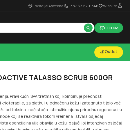
Lokacije Apoteka
+387 33 670-346
Wishlist
0.00
KM
💰 Outlet
OACTIVE TALASSO SCRUB 600GR
đenja. Pravi kućni SPA tretman koji kombinuje prednosti
 krioterapije, za glatku i ujednačenu kožu i zategnuto tijelo već
u od toksina i nečistoća i stimuliše njenu prirodnu regeneraciju.
noće koji se reaktivira tokom vremena i stvara osjećaj
ista esencijalna ulja obavijaju kožu, dajući joj intenzivan osjećaj
n je svim tipovima kože, naročito prije anticelulit tretmana,