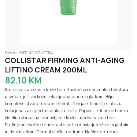
Početna
/
DERMOKOZMETIKA
COLLISTAR FIRMING ANTI-AGING
LIFTING CREAM 200ML
82.10
KM
Krema za zatezanje kože tela. Raskošna i senzualna tekstura
ucvršc´uje i cini kožu tela ujednacenom i glatkom. Biljni
kompleks stvara trenutni efekat liftinga i stimuliše sintezu
kolagena za izgled mladalacke kože. Papain i etil-askorbinska
kiselina ubrzavaju obnavljanje kože i ujednacavaju ten.
Prefinjene cvetne i puderaste note obavijaju kožu elegantnim
mirisnim velom. Dermatološki testirano. Način upotrebe: