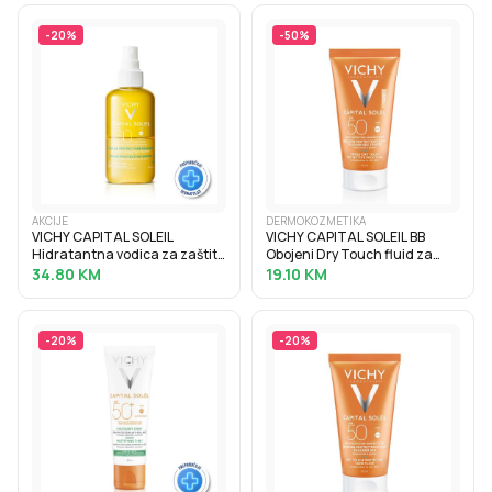
-
20
%
-
50
%
AKCIJE
DERMOKOZMETIKA
VICHY CAPITAL SOLEIL
VICHY CAPITAL SOLEIL BB
Hidratantna vodica za zaštitu
Obojeni Dry Touch fluid za
od sunca SPF30, 200 ml
zaštitu od sunca SPF50, 50 ml
34.80
KM
19.10
KM
-
20
%
-
20
%