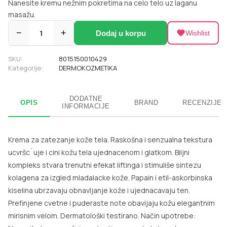
Nanesite kremu nežnim pokretima na celo telo uz laganu
masažu.
−
1
+
Dodaj u korpu
Wishlist
SKU:
8015150010429
Kategorije:
DERMOKOZMETIKA
DODATNE
OPIS
BRAND
RECENZIJE
INFORMACIJE
Krema za zatezanje kože tela. Raskošna i senzualna tekstura
ucvršc´uje i cini kožu tela ujednacenom i glatkom. Biljni
kompleks stvara trenutni efekat liftinga i stimuliše sintezu
kolagena za izgled mladalacke kože. Papain i etil-askorbinska
kiselina ubrzavaju obnavljanje kože i ujednacavaju ten.
Prefinjene cvetne i puderaste note obavijaju kožu elegantnim
mirisnim velom. Dermatološki testirano. Način upotrebe: