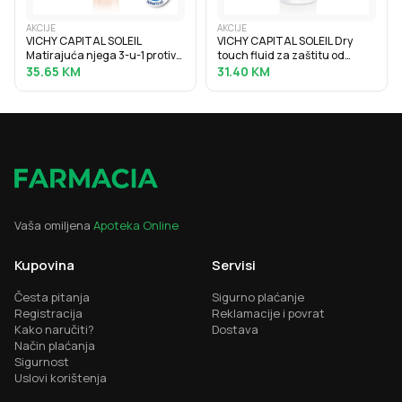
AKCIJE
AKCIJE
VICHY CAPITAL SOLEIL
VICHY CAPITAL SOLEIL Dry
Matirajuća njega 3-u-1 protiv
touch fluid za zaštitu od
masnog sjaja SPF50+, 50 ml
sunca protiv masnoga sjaja
35.65
KM
31.40
KM
SPF50, 50 ml
Vaša omiljena
Apoteka Online
Kupovina
Servisi
Česta pitanja
Sigurno plaćanje
Registracija
Reklamacije i povrat
Kako naručiti?
Dostava
Način plaćanja
Sigurnost
Uslovi korištenja