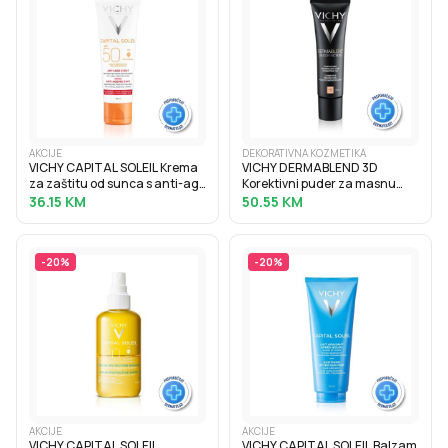
AKCIJE
DEKORATIVNA KOZMETIKA
VICHY CAPITAL SOLEIL Krema
VICHY DERMABLEND 3D
za zaštitu od sunca s anti-age
Korektivni puder za masnu
efektom SPF50, 50 ml
kožu sklonu aknama s visokim
36.15
KM
50.55
KM
stupnjem prekrivanja, 30 ml, 15
Opal
-
20
%
-
20
%
AKCIJE
AKCIJE
VICHY CAPITAL SOLEIL
VICHY CAPITAL SOLEIL Balzam