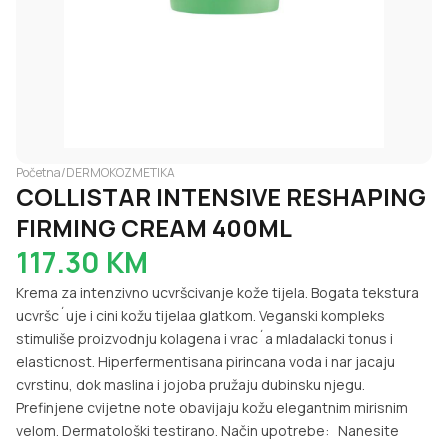
Početna
/
DERMOKOZMETIKA
COLLISTAR INTENSIVE RESHAPING
FIRMING CREAM 400ML
117.30
KM
Krema za intenzivno ucvršcivanje kože tijela. Bogata tekstura
ucvršc´uje i cini kožu tijelaa glatkom. Veganski kompleks
stimuliše proizvodnju kolagena i vrac´a mladalacki tonus i
elasticnost. Hiperfermentisana pirincana voda i nar jacaju
cvrstinu, dok maslina i jojoba pružaju dubinsku njegu.
Prefinjene cvijetne note obavijaju kožu elegantnim mirisnim
velom. Dermatološki testirano. Način upotrebe: Nanesite