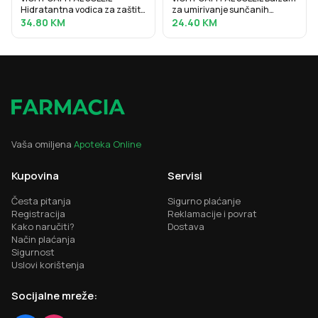
Hidratantna vodica za zaštitu
za umirivanje sunčanih
od sunca SPF30, 200 ml
opeklina, 100 ml
34.80
KM
24.40
KM
Vaša omiljena
Apoteka Online
Kupovina
Servisi
Česta pitanja
Sigurno plaćanje
Registracija
Reklamacije i povrat
Kako naručiti?
Dostava
Način plaćanja
Sigurnost
Uslovi korištenja
Socijalne mreže: