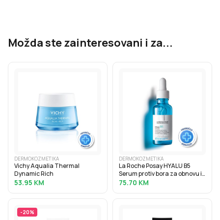
Možda ste zainteresovani i za...
DERMOKOZMETIKA
DERMOKOZMETIKA
Vichy Aqualia Thermal
La Roche Posay HYALU B5
Dynamic Rich
Serum protiv bora za obnovu i
punoću kože s hijaluronskom
53.95
KM
75.70
KM
kiselinom, 30 ml
-
20
%