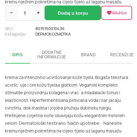
kremu nježnim pokretima na cijelo tijelo uz laganu masažu.
−
1
+
Dodaj u korpu
Wishlist
SKU:
8015150010436
Kategorije:
DERMOKOZMETIKA
DODATNE
OPIS
BRAND
RECENZIJE
INFORMACIJE
Krema za intenzivno ucvršcivanje kože tijela. Bogata tekstura
ucvršc´uje i cini kožu tijelaa glatkom. Veganski kompleks
stimuliše proizvodnju kolagena i vrac´a mladalacki tonus i
elasticnost. Hiperfermentisana pirincana voda i nar jacaju
cvrstinu, dok maslina i jojoba pružaju dubinsku njegu.
Prefinjene cvijetne note obavijaju kožu elegantnim mirisnim
velom. Dermatološki testirano. Način upotrebe: Nanesite
kremu nježnim pokretima na cijelo tijelo uz laganu masažu.