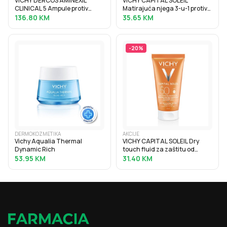
VICHY DERCOS AMINEXIL
VICHY CAPITAL SOLEIL
CLINICAL 5 Ampule protiv
Matirajuća njega 3-u-1 protiv
ispadanja kose za žene 21x6
masnog sjaja SPF50+, 50 ml
136.80
KM
35.65
KM
ml
-
20
%
DERMOKOZMETIKA
AKCIJE
Vichy Aqualia Thermal
VICHY CAPITAL SOLEIL Dry
Dynamic Rich
touch fluid za zaštitu od
sunca protiv masnoga sjaja
53.95
KM
31.40
KM
SPF50, 50 ml