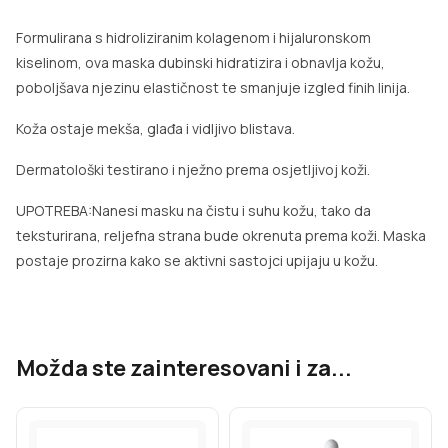
Formulirana s hidroliziranim kolagenom i hijaluronskom
kiselinom, ova maska dubinski hidratizira i obnavlja kožu,
poboljšava njezinu elastičnost te smanjuje izgled finih linija.
Koža ostaje mekša, glađa i vidljivo blistava.
Dermatološki testirano i nježno prema osjetljivoj koži.
UPOTREBA:Nanesi masku na čistu i suhu kožu, tako da
teksturirana, reljefna strana bude okrenuta prema koži. Maska
postaje prozirna kako se aktivni sastojci upijaju u kožu.
Možda ste zainteresovani i za...