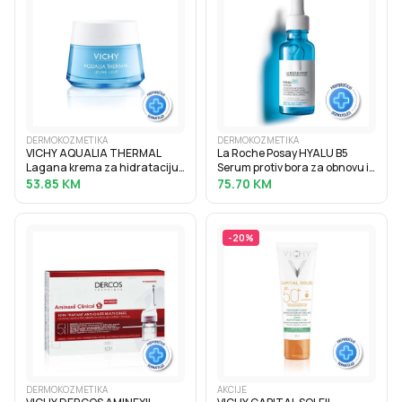
DERMOKOZMETIKA
DERMOKOZMETIKA
VICHY AQUALIA THERMAL
La Roche Posay HYALU B5
Lagana krema za hidrataciju
Serum protiv bora za obnovu i
kože s hijaluronskom
punoću kože s hijaluronskom
53.85
KM
75.70
KM
kiselinom, 50 ml
kiselinom, 30 ml
-
20
%
DERMOKOZMETIKA
AKCIJE