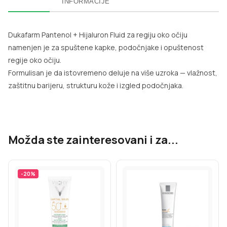
INFORMACIJE
Dukafarm Pantenol + Hijaluron Fluid za regiju oko očiju
namenjen je za spuštene kapke, podočnjake i opuštenost
regije oko očiju.
Formulisan je da istovremeno deluje na više uzroka — vlažnost,
zaštitnu barijeru, strukturu kože i izgled podočnjaka.
Možda ste zainteresovani i za...
-
20
%