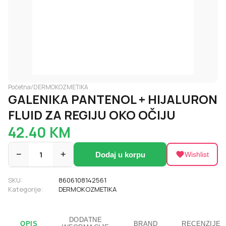
Početna
/
DERMOKOZMETIKA
GALENIKA PANTENOL + HIJALURON
FLUID ZA REGIJU OKO OČIJU
42.40
KM
−
1
+
Dodaj u korpu
Wishlist
SKU:
8606108142561
Kategorije:
DERMOKOZMETIKA
DODATNE
OPIS
BRAND
RECENZIJE