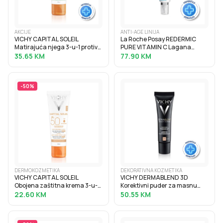
AKCIJE
ANTI-AGE LINIJA
VICHY CAPITAL SOLEIL
La Roche Posay REDERMIC
Matirajuća njega 3-u-1 protiv
PURE VITAMIN C Lagana
masnog sjaja SPF50+, 50 ml
krema za korekciju bora i
35.65
KM
77.90
KM
punoću normalne i mješovite
kože, 40 ml
-
50
%
DERMOKOZMETIKA
DEKORATIVNA KOZMETIKA
VICHY CAPITAL SOLEIL
VICHY DERMABLEND 3D
Obojena zaštitna krema 3-u-1
Korektivni puder za masnu
protiv tamnih mrlja SPF50+, 50
kožu sklonu aknama s visokim
22.60
KM
50.55
KM
ml
stupnjem prekrivanja, 30 ml,
25 Nude