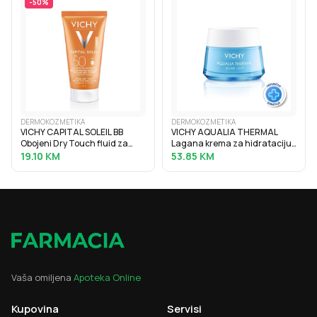
-
50
%
DERMOKOZMETIKA
DERMOKOZMETIKA
VICHY CAPITAL SOLEIL BB
VICHY AQUALIA THERMAL
Obojeni Dry Touch fluid za
Lagana krema za hidrataciju
zaštitu od sunca SPF50, 50 ml
kože s hijaluronskom
19.10
KM
53.85
KM
kiselinom, 50 ml
Vaša omiljena
Apoteka Online
Kupovina
Servisi