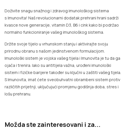
Doživite snagu snažnog i zdravog imunološkog sistema
s Imunovita! Naš revolucionarni dodatak prehrani hrani sadrži
kvasce nove generacije, vitamin D3, B6 i cink kako bi podržao
normalno funkcioniranje vašeg imunološkog sistema.
Držite svoje tijelo u vrhunskom stanju i aktivirajte svoju
prirodnu obranu s našom jedinstvenom formulacijom.
Imunološki sistem je vojska vašeg tijela i Imunovita je tu da ga
ojača i trenira. Iako su antitijela važna, urođeni imunološki
sistem i fizičke barijere također su ključni u zaštiti vašeg tijela.
S Imunovita, imat ćete sveobuhvatni obrambeni sistem protiv
različitih prijetnji, uključujući promjenu godišnja doba, stres i
lošu prehranu.
Možda ste zainteresovani i za...