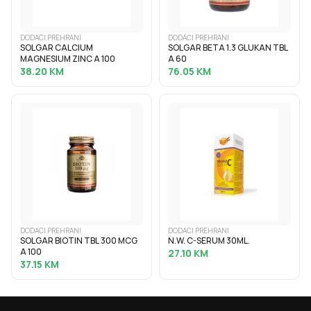
DODACI PREHRANI
DODACI PREHRANI
SOLGAR CALCIUM
SOLGAR BETA 1.3 GLUKAN TBL
MAGNESIUM ZINC A 100
A 60
38.20
KM
76.05
KM
DODACI PREHRANI
DODACI PREHRANI
SOLGAR BIOTIN TBL 300 MCG
N.W. C-SERUM 30ML.
A 100
27.10
KM
37.15
KM