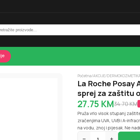
ije
Početna
/
AKCIJE
/
DERMOKOZMETIK
La Roche Posay A
sprej za zaštitu 
27.75
KM
34.70
KM
Pruža vrlo visok stupanj zašt
zračenjima UVA, UVB i A-infr
na vodu, znoj i pijesak. Ne nad
−
1
+