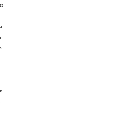
 za
lu
i
ce
ih
i.