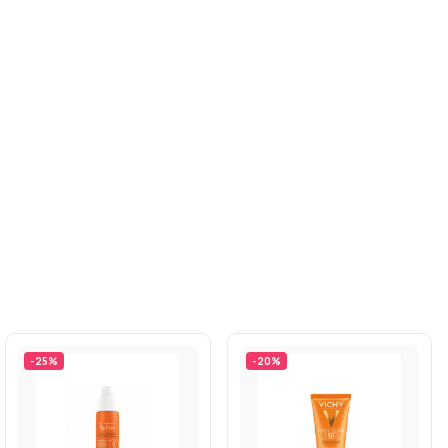
-
25
%
-
20
%