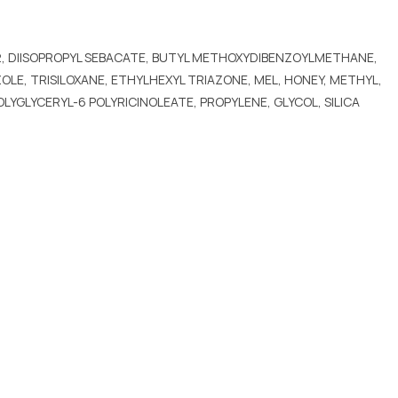
2, DIISOPROPYL SEBACATE, BUTYL METHOXYDIBENZOYLMETHANE,
LE, TRISILOXANE, ETHYLHEXYL TRIAZONE, MEL, HONEY, METHYL,
YGLYCERYL-6 POLYRICINOLEATE, PROPYLENE, GLYCOL, SILICA