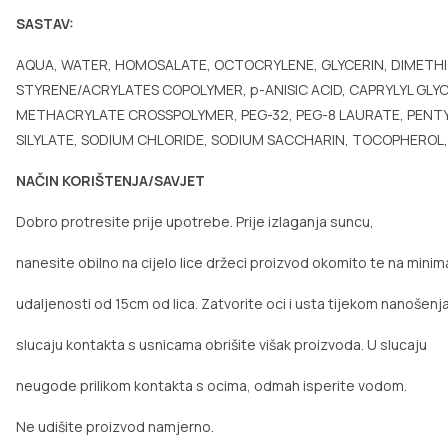
SASTAV:
AQUA, WATER, HOMOSALATE, OCTOCRYLENE, GLYCERIN, DIMETHI
STYRENE/ACRYLATES COPOLYMER, p-ANISIC ACID, CAPRYLYL GLYC
METHACRYLATE CROSSPOLYMER, PEG-32, PEG-8 LAURATE, PENTYLE
SILYLATE, SODIUM CHLORIDE, SODIUM SACCHARIN, TOCOPHEROL
NAČIN KORIŠTENJA/SAVJET
Dobro protresite prije upotrebe. Prije izlaganja suncu,
nanesite obilno na cijelo lice držeci proizvod okomito te na minim
udaljenosti od 15cm od lica. Zatvorite oci i usta tijekom nanošenja
slucaju kontakta s usnicama obrišite višak proizvoda. U slucaju
neugode prilikom kontakta s ocima, odmah isperite vodom.
Ne udišite proizvod namjerno.