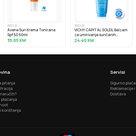
AKCIJE
AKCIJE
Avene Sun Krema Tonirana
VICHY CAPITAL SOLEIL Balzam
Spf 50 50ml
za umirivanje sunčanih
opeklina, 100 ml
35.05
KM
24.40
KM
vina
Servisi
 pitanja
Sigurno plaća
tracija
Reklamacije i
naručiti?
Dostava
 plaćanja
nost
i korištenja