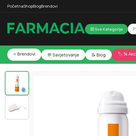
Početna
Shop
Blog
Brendovi
Sve Kategorije
⭐ Brendovi
🏷️ % Akc
💬 Savjetovanje
📝 Blog