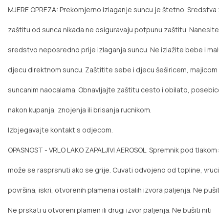
MJERE OPREZA: Prekomjerno izlaganje suncu je štetno. Sredstva
zaštitu od sunca nikada ne osiguravaju potpunu zaštitu. Nanesite
sredstvo neposredno prije izlaganja suncu. Ne izlažite bebe i ma
djecu direktnom suncu. Zaštitite sebe i djecu šeširicem, majicom 
suncanim naocalama. Obnavljajte zaštitu cesto i obilato, posebi
nakon kupanja, znojenja ili brisanja rucnikom.
Izbjegavajte kontakt s odjecom.
OPASNOST - VRLO LAKO ZAPALJIVI AEROSOL. Spremnik pod tlakom:
može se rasprsnuti ako se grije. Cuvati odvojeno od topline, vruc
površina, iskri, otvorenih plamena i ostalih izvora paljenja. Ne pušit
Ne prskati u otvoreni plamen ili drugi izvor paljenja. Ne bušiti niti