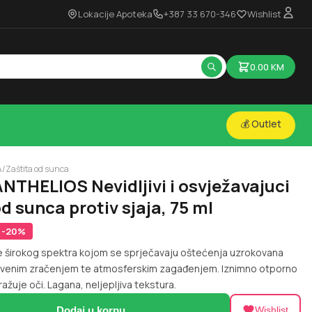
Lokacije Apoteka
+387 33 670-346
Wishlist
0.00
KM
💰 Outlet
A
/
Zaštita od sunca
NTHELIOS Nevidljivi i osvježavajuci
od sunca protiv sjaja, 75 ml
-
20
%
ite širokog spektra kojom se sprječavaju oštećenja uzrokovana
acrvenim zračenjem te atmosferskim zagađenjem. Iznimno otporno
ražuje oči. Lagana, neljepljiva tekstura.
Dodaj u korpu
Wishlist