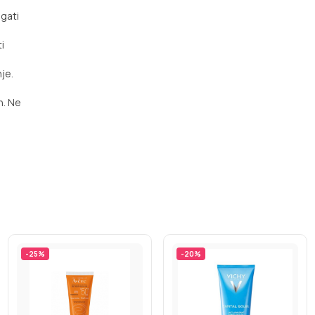
agati
i
je.
n. Ne
-
25
%
-
20
%