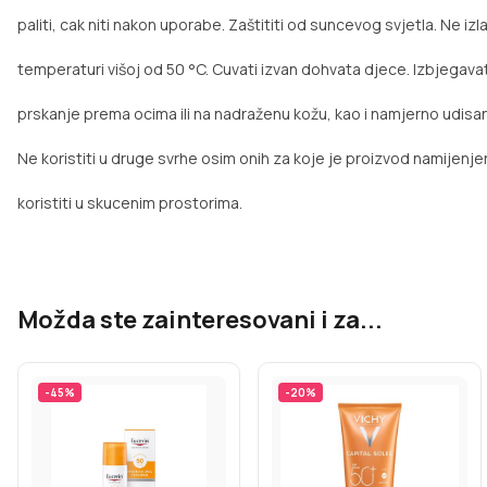
paliti, cak niti nakon uporabe. Zaštititi od suncevog svjetla. Ne izl
temperaturi višoj od 50 °C. Cuvati izvan dohvata djece. Izbjegavat
prskanje prema ocima ili na nadraženu kožu, kao i namjerno udisan
Ne koristiti u druge svrhe osim onih za koje je proizvod namijenje
koristiti u skucenim prostorima.
Možda ste zainteresovani i za...
-
45
%
-
20
%