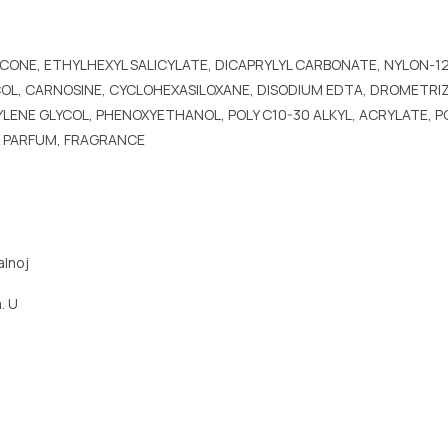
CONE, ETHYLHEXYL SALICYLATE, DICAPRYLYL CARBONATE, NYLON-1
OL, CARNOSINE, CYCLOHEXASILOXANE, DISODIUM EDTA, DROMETRIZO
NE GLYCOL, PHENOXYETHANOL, POLY C10-30 ALKYL, ACRYLATE, POL
, PARFUM, FRAGRANCE
alnoj
. U