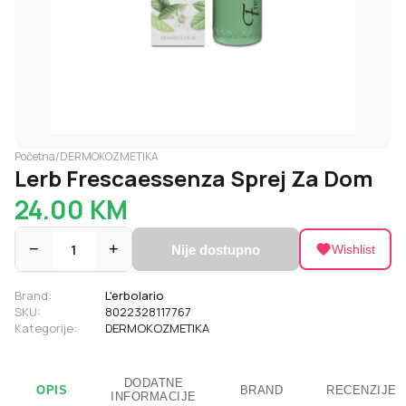
Početna
/
DERMOKOZMETIKA
Lerb Frescaessenza Sprej Za Dom
24.00
KM
−
1
+
Nije dostupno
Wishlist
Brand:
L'erbolario
SKU:
8022328117767
Kategorije:
DERMOKOZMETIKA
DODATNE
OPIS
BRAND
RECENZIJE
INFORMACIJE