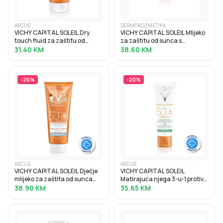
AKCIJE
DERMOKOZMETIKA
VICHY CAPITAL SOLEIL Dry
VICHY CAPITAL SOLEIL Mlijeko
touch fluid za zaštitu od
za zaštitu od sunca s
sunca protiv masnoga sjaja
hidratacijskom hijaluronskom
31.40
KM
38.60
KM
SPF50, 50 ml
kiselinom SPF30, 200 ml
-
20
%
-
20
%
AKCIJE
AKCIJE
VICHY CAPITAL SOLEIL Dječje
VICHY CAPITAL SOLEIL
mlijeko za zaštita od sunca
Matirajuća njega 3-u-1 protiv
SPF50+, 300 ml
masnog sjaja SPF50+, 50 ml
38.90
KM
35.65
KM