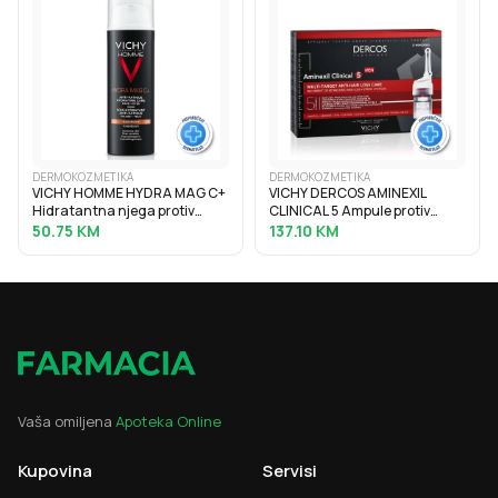
DERMOKOZMETIKA
DERMOKOZMETIKA
VICHY HOMME HYDRA MAG C+
VICHY DERCOS AMINEXIL
Hidratantna njega protiv
CLINICAL 5 Ampule protiv
znakova umora za lice i
ispadanja kose za muškarce
50.75
KM
137.10
KM
područje oko očiju, 50 ml
21x6 ml
Vaša omiljena
Apoteka Online
Kupovina
Servisi