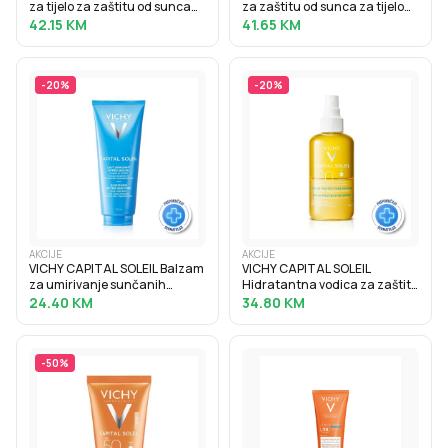
za tijelo za zaštitu od sunca
za zaštitu od sunca za tijelo
SPF50+, obiteljsko pakiranje,
SPF30, obiteljsko pakiranje,
42.15
KM
41.65
KM
300 ml
300 ml
-
20
%
-
20
%
AKCIJE
AKCIJE
VICHY CAPITAL SOLEIL Balzam
VICHY CAPITAL SOLEIL
za umirivanje sunčanih
Hidratantna vodica za zaštitu
opeklina, 100 ml
od sunca SPF30, 200 ml
24.40
KM
34.80
KM
-
50
%