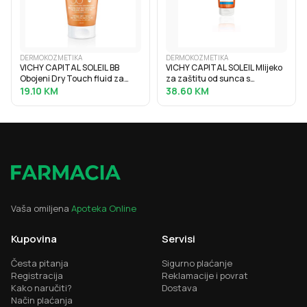
DERMOKOZMETIKA
DERMOKOZMETIKA
VICHY CAPITAL SOLEIL BB
VICHY CAPITAL SOLEIL Mlijeko
Obojeni Dry Touch fluid za
za zaštitu od sunca s
zaštitu od sunca SPF50, 50 ml
hidratacijskom hijaluronskom
19.10
KM
38.60
KM
kiselinom SPF30, 200 ml
Vaša omiljena
Apoteka Online
Kupovina
Servisi
Česta pitanja
Sigurno plaćanje
Registracija
Reklamacije i povrat
Kako naručiti?
Dostava
Način plaćanja