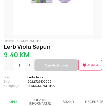
Početna
/
DERMOKOZMETIKA
Lerb Viola Sapun
9.40
KM
−
1
+
Nije dostupno
Wishlist
Brand:
L'erbolario
SKU:
8022328105993
Kategorije:
DERMOKOZMETIKA
DODATNE
OPIS
BRAND
RECENZIJE
INFORMACIJE