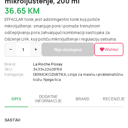
mikroljuštenje, 200 ml
36.65
KM
EFFACLAR tonik jest adstringentni tonik koji potiče
mikroljuštenje, smanjuje pore i pomaže trenutnom
odčepljivanju pora zahvaljujući kombinaciji sastojaka za
čišćenje LHA, koji potiču mikroljuštenje i regulaciju sebuma.
−
1
+
Nije dostupno
Wishlist
Brand:
La Roche Posay
SKU:
3433422408159
Kategorije:
DERMOKOZMETIKA
,
Linija za masnu i problematičnu
kožu
,
Njega lica
DODATNE
OPIS
BRAND
RECENZIJE
INFORMACIJE
SASTAV: