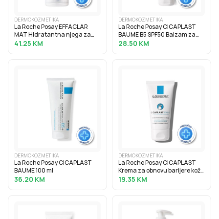
DERMOKOZMETIKA
DERMOKOZMETIKA
La Roche Posay EFFACLAR
La Roche Posay CICAPLAST
MAT Hidratantna njega za
BAUME B5 SPF50 Balzam za
lice s mat-efektom protiv sjaja,
bebe, djecu i odrasle koji
41.25
KM
28.50
KM
sebuma i proširenih pora, 40
obnavlja i umiruje nadraženu
ml
kožu, 40 ml
DERMOKOZMETIKA
DERMOKOZMETIKA
La Roche Posay CICAPLAST
La Roche Posay CICAPLAST
BAUME 100 ml
Krema za obnovu barijere kože
ruku, 50 ml
36.20
KM
19.35
KM