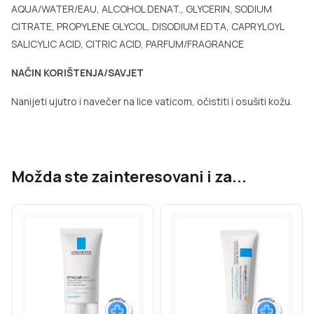
AQUA/WATER/EAU, ALCOHOL DENAT., GLYCERIN, SODIUM
CITRATE, PROPYLENE GLYCOL, DISODIUM EDTA, CAPRYLOYL
SALICYLIC ACID, CITRIC ACID, PARFUM/FRAGRANCE
NAČIN KORIŠTENJA/SAVJET
Nanijeti ujutro i navečer na lice vaticom, očistiti i osušiti kožu.
Možda ste zainteresovani i za...