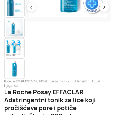
Početna
/
DERMOKOZMETIKA
/
Linija za masnu i problematičnu kožu
/
Njega lica
La Roche Posay EFFACLAR
Adstringentni tonik za lice koji
pročišćava pore i potiče