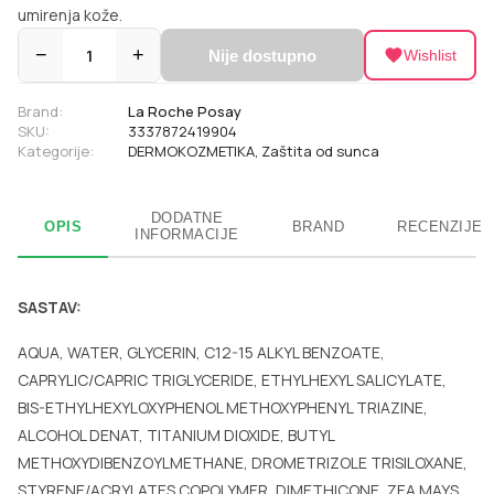
umirenja kože.
−
1
+
Nije dostupno
Wishlist
Brand:
La Roche Posay
SKU:
3337872419904
Kategorije:
DERMOKOZMETIKA
,
Zaštita od sunca
DODATNE
OPIS
BRAND
RECENZIJE
INFORMACIJE
SASTAV:
AQUA, WATER, GLYCERIN, C12-15 ALKYL BENZOATE,
CAPRYLIC/CAPRIC TRIGLYCERIDE, ETHYLHEXYL SALICYLATE,
BIS-ETHYLHEXYLOXYPHENOL METHOXYPHENYL TRIAZINE,
ALCOHOL DENAT, TITANIUM DIOXIDE, BUTYL
METHOXYDIBENZOYLMETHANE, DROMETRIZOLE TRISILOXANE,
STYRENE/ACRYLATES COPOLYMER, DIMETHICONE, ZEA MAYS