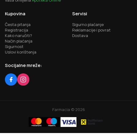
Vaša omiljena
Apoteka Online
Kupovina
Servisi
Česta pitanja
Sigurno plaćanje
Registracija
Reklamacije i povrat
Kako naručiti?
Dostava
Način plaćanja
Sigurnost
Uslovi korištenja
Socijalne mreže:
Farmacia ©
2026