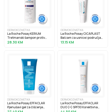
DERMOKOZMETIKA
DERMOKOZMETIKA
La Roche Posay KERIUM
La Roche Posay CICAPLAST
Tretmanski šampon protiv
Balzam za usnice i područja
prhuti i svrbeža, 125 ml
oko usana sa suhom,
28.30
KM
13.15
KM
ispucanom i nadraženom
kožom, 7.5 ml
DERMOKOZMETIKA
DERMOKOZMETIKA
La Roche Posay EFFACLAR
La Roche Posay EFFACLAR
Pjenušavi gel za čišćenje
DUO (+) SPF30 Korektivna
masne, osjetljive kože sklone
njega protiv nepravilnosti
27.40
KM
44.50
KM