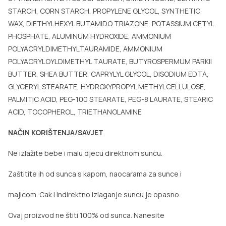
STARCH, CORN STARCH, PROPYLENE GLYCOL, SYNTHETIC
WAX, DIETHYLHEXYL BUTAMIDO TRIAZONE, POTASSIUM CETYL
PHOSPHATE, ALUMINUM HYDROXIDE, AMMONIUM
POLYACRYLDIMETHYLTAURAMIDE, AMMONIUM
POLYACRYLOYLDIMETHYL TAURATE, BUTYROSPERMUM PARKII
BUTTER, SHEA BUTTER, CAPRYLYL GLYCOL, DISODIUM EDTA,
GLYCERYL STEARATE, HYDROXYPROPYL METHYLCELLULOSE,
PALMITIC ACID, PEG-100 STEARATE, PEG-8 LAURATE, STEARIC
ACID, TOCOPHEROL, TRIETHANOLAMINE
NAČIN KORIŠTENJA/SAVJET
Ne izlažite bebe i malu djecu direktnom suncu.
Zaštitite ih od sunca s kapom, naocarama za sunce i
majicom. Cak i indirektno izlaganje suncu je opasno.
Ovaj proizvod ne štiti 100% od sunca. Nanesite