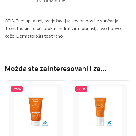
INFORMACIJE
OPIS: Brzo upijajući, osvježavajući losion poslije sunčanja.
Trenutno umirujući efekat, hidratizira i obnavlja sve tipove
kože.
Dermatološki testirano.
Možda ste zainteresovani i za...
-
25
%
-
25
%