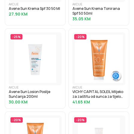
AKCIJE
AKCIJE
Avene Sun Krema Spf 30 50 Ml
Avene Sun Krema Tonirana
Spf 50 50ml
27.90
KM
35.05
KM
-
25
%
-
20
%
AKCIJE
AKCIJE
Avene Sun Losion Poslije
VICHY CAPITAL SOLEIL Mlijeko
Sunčanja 200ml
za zaštitu od sunca za tijelo
SPF30, obiteljsko pakiranje,
30.00
KM
41.65
KM
300 ml
-
20
%
-
20
%