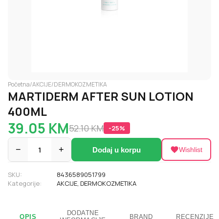
Početna
/
AKCIJE
/
DERMOKOZMETIKA
MARTIDERM AFTER SUN LOTION
400ML
39.05
KM
52.10
KM
-
25
%
−
1
+
Dodaj u korpu
Wishlist
SKU:
8436589051799
Kategorije:
AKCIJE
,
DERMOKOZMETIKA
DODATNE
OPIS
BRAND
RECENZIJE