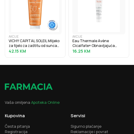
AKCIJE
AKCIJE
VICHY CAPITAL SOLEIL Mlijeko
Eau Thermale Avène
za tijelo za zaštitu od sunca
Cicalfate+ Obnavljajuća
SPF50+, obiteljsko pakiranje,
zaštitna krema 40ml
42.15
KM
16.25
KM
300 ml
Vaša omiljena
Apoteka Online
Kupovina
Servisi
Česta pitanja
Sigurno plaćanje
Registracija
Reklamacije i povrat