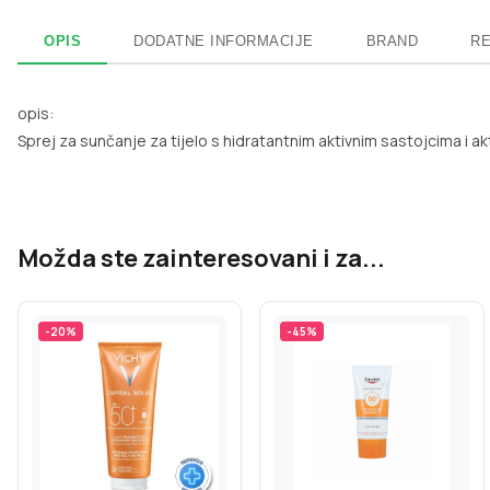
OPIS
DODATNE INFORMACIJE
BRAND
RE
opis:
Sprej za sunčanje za tijelo s hidratantnim aktivnim sastojcima i 
Možda ste zainteresovani i za...
-
20
%
-
45
%