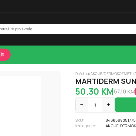
ije
Početna
/
AKCIJE
/
DERMOKOZMETIK
MARTIDERM SUN 
50.30
KM
67.10
KM
−
1
+
SKU:
8436589051775
Kategorije:
AKCIJE
,
DERMOK