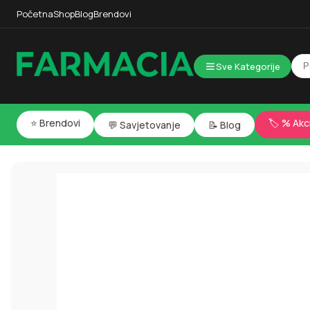
Početna
Shop
Blog
Brendovi
Sve Kategorije
⭐ Brendovi
🏷️ % Akc
💬 Savjetovanje
📝 Blog