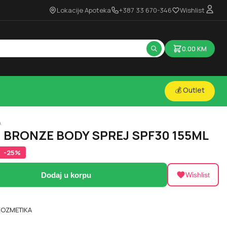
Lokacije Apoteka
+387 33 670-346
Wishlist
0.00
KM
💰 Outlet
A
BRONZE BODY SPREJ SPF30 155ML
-
25
%
Dodaj u korpu
Wishlist
OZMETIKA