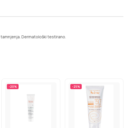
s tamnjenja. Dermatološki testirano.
-
20
%
-
25
%