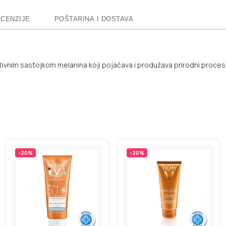
CENZIJE
POŠTARINA I DOSTAVA
aktivnim sastojkom melanina koji pojačava i produžava prirodni proce
-
20
%
-
20
%