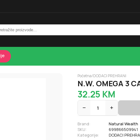
ije
Početna
/
DODACI PREHRANI
N.W. OMEGA 3 C
32.25
KM
−
1
+
Brand:
Natural Wealth
SKU:
699866509941
Kategorije:
DODACI PREHRA