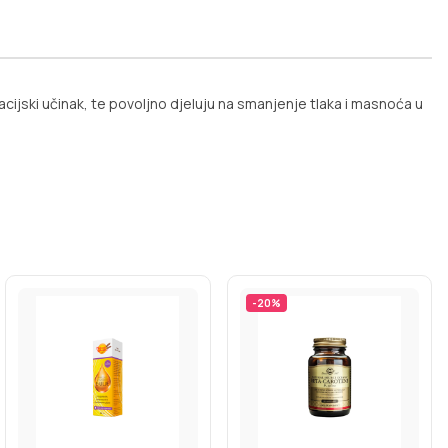
acijski učinak, te povoljno djeluju na smanjenje tlaka i masnoća u
-
20
%