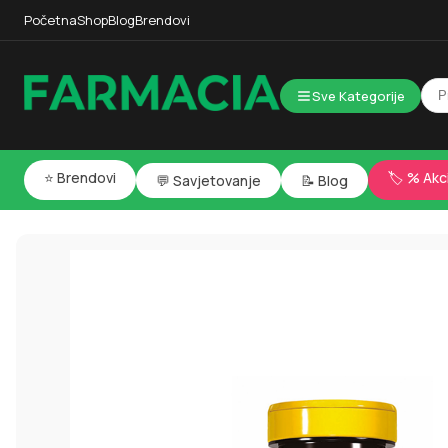
Početna
Shop
Blog
Brendovi
Sve Kategorije
⭐ Brendovi
🏷️ % Akc
💬 Savjetovanje
📝 Blog