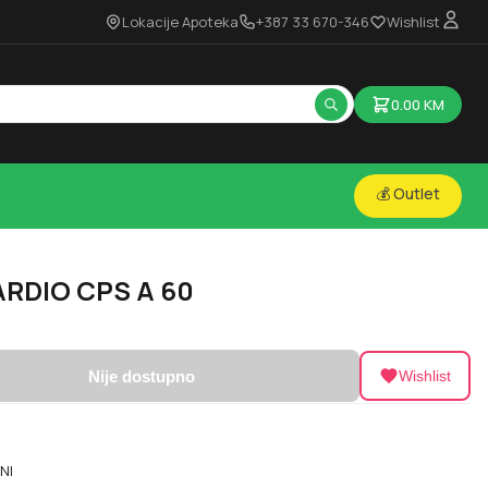
Lokacije Apoteka
+387 33 670-346
Wishlist
0.00
KM
💰 Outlet
ARDIO CPS A 60
Nije dostupno
Wishlist
NI