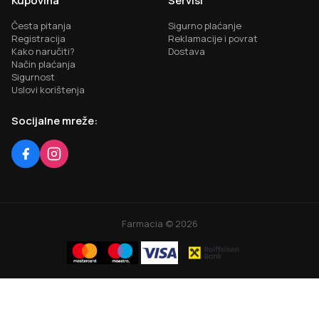
Kupovina
Servisi
Česta pitanja
Sigurno plaćanje
Registracija
Reklamacije i povrat
Kako naručiti?
Dostava
Način plaćanja
Sigurnost
Uslovi korištenja
Socijalne mreže:
Farmacia ©
2026