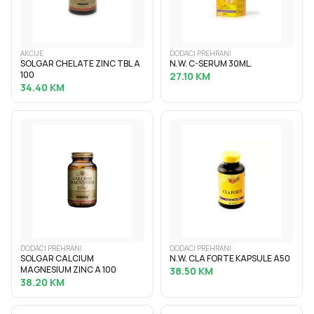
AKCIJE
DODACI PREHRANI
SOLGAR CHELATE ZINC TBL A
N.W. C-SERUM 30ML.
100
27.10
KM
34.40
KM
DODACI PREHRANI
DODACI PREHRANI
SOLGAR CALCIUM
N.W. CLA FORTE KAPSULE A50
MAGNESIUM ZINC A 100
38.50
KM
38.20
KM