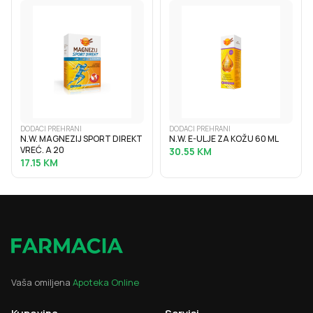
DODACI PREHRANI
DODACI PREHRANI
N.W. MAGNEZIJ SPORT DIREKT
N.W. E-ULJE ZA KOŽU 60 ML
VREĆ. A 20
30.55
KM
17.15
KM
Vaša omiljena
Apoteka Online