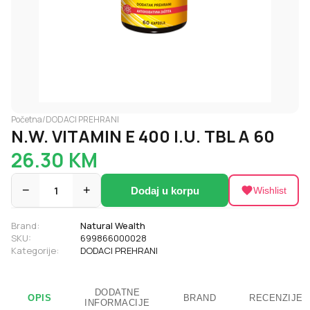
Početna
/
DODACI PREHRANI
N.W. VITAMIN E 400 I.U. TBL A 60
26.30
KM
−
1
+
Dodaj u korpu
Wishlist
Brand:
Natural Wealth
SKU:
699866000028
Kategorije:
DODACI PREHRANI
DODATNE
OPIS
BRAND
RECENZIJE
INFORMACIJE