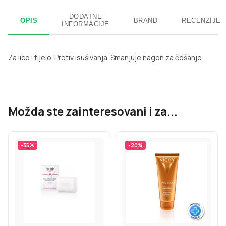
DODATNE
OPIS
BRAND
RECENZIJE
INFORMACIJE
Za lice i tijelo. Protiv isušivanja. Smanjuje nagon za češanje
Možda ste zainteresovani i za...
-
35
%
-
20
%