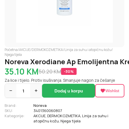
Početna
/
AKCIJE
/
DERMOKOZMETIKA
/
Linija za suhu i atopičnu kožu
/
Njega tijela
Noreva Xerodiane Ap Emolijentna K
35.10
KM
50.20
KM
-
30
%
Za lice i tijelo. Protiv isušivanja. Smanjuje nagon za češanje
−
1
+
Dodaj u korpu
Wishlist
Brand:
Noreva
SKU:
3401360060807
Kategorije:
AKCIJE
,
DERMOKOZMETIKA
,
Linija za suhu i
atopičnu kožu
,
Njega tijela