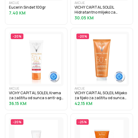
AKCIJE
AKCIJE
Eucerin Sindet 100gr
VICHY CAPITAL SOLEIL
Hidratantno mlijeko za
7.40
KM
samotamnjenje, 100 ml
30.05
KM
-
20
%
-
20
%
AKCIJE
AKCIJE
VICHY CAPITAL SOLEIL Krema
VICHY CAPITAL SOLEIL Mlijeko
za zaštitu od sunca s anti-age
za tijelo za zaštitu od sunca
efektom SPF50, 50 ml
SPF50+, obiteljsko pakiranje,
36.15
KM
42.15
KM
300 ml
-
20
%
-
25
%