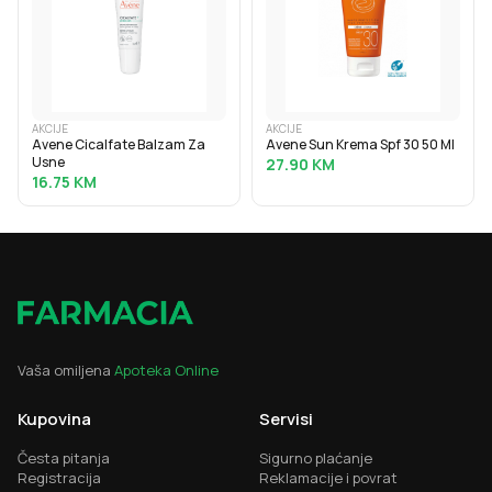
AKCIJE
AKCIJE
Avene Cicalfate Balzam Za
Avene Sun Krema Spf 30 50 Ml
Usne
27.90
KM
16.75
KM
Vaša omiljena
Apoteka Online
Kupovina
Servisi
Česta pitanja
Sigurno plaćanje
Registracija
Reklamacije i povrat