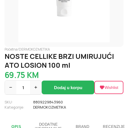
Početna
/
DERMOKOZMETIKA
NOSTE CELLIKE BRZI UMIRUJUĆI
ATO LOSION 100 ml
69.75
KM
−
1
+
Dodaj u korpu
Wishlist
SKU:
8809229843960
Kategorije:
DERMOKOZMETIKA
DODATNE
OPIS
BRAND
RECENZIJE