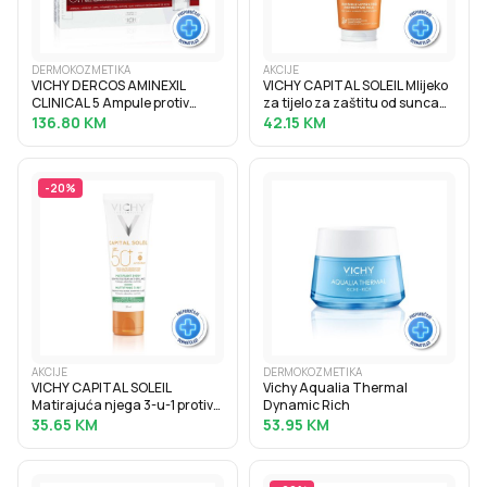
DERMOKOZMETIKA
AKCIJE
VICHY DERCOS AMINEXIL
VICHY CAPITAL SOLEIL Mlijeko
CLINICAL 5 Ampule protiv
za tijelo za zaštitu od sunca
ispadanja kose za žene 21x6
SPF50+, obiteljsko pakiranje,
136.80
KM
42.15
KM
ml
300 ml
-
20
%
AKCIJE
DERMOKOZMETIKA
VICHY CAPITAL SOLEIL
Vichy Aqualia Thermal
Matirajuća njega 3-u-1 protiv
Dynamic Rich
masnog sjaja SPF50+, 50 ml
35.65
KM
53.95
KM