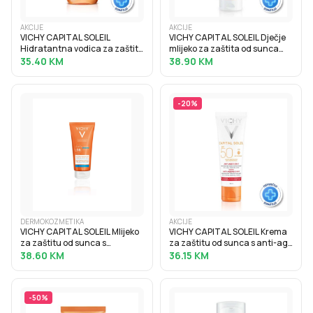
AKCIJE
AKCIJE
VICHY CAPITAL SOLEIL
VICHY CAPITAL SOLEIL Dječje
Hidratantna vodica za zaštitu
mlijeko za zaštita od sunca
od sunca za naglašen ten
SPF50+, 300 ml
35.40
KM
38.90
KM
SPF30, 200 ml
-
20
%
DERMOKOZMETIKA
AKCIJE
VICHY CAPITAL SOLEIL Mlijeko
VICHY CAPITAL SOLEIL Krema
za zaštitu od sunca s
za zaštitu od sunca s anti-age
hidratacijskom hijaluronskom
efektom SPF50, 50 ml
38.60
KM
36.15
KM
kiselinom SPF30, 200 ml
-
50
%