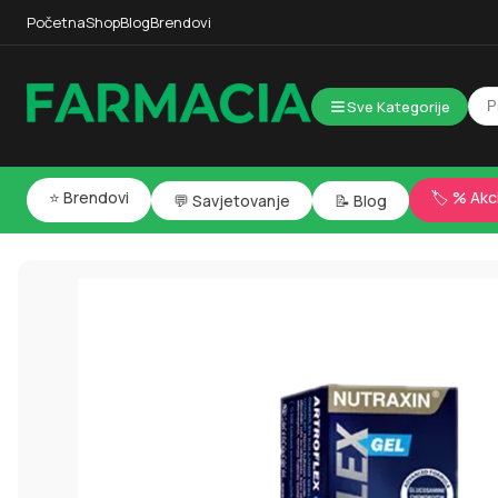
Početna
Shop
Blog
Brendovi
Sve Kategorije
⭐ Brendovi
🏷️ % Akc
💬 Savjetovanje
📝 Blog