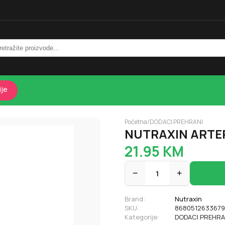
ije
Početna
/
DODACI PREHRANI
NUTRAXIN ARTE
21.95
KM
−
1
+
Brand:
Nutraxin
SKU:
8680512633679
Kategorije:
DODACI PREHRA