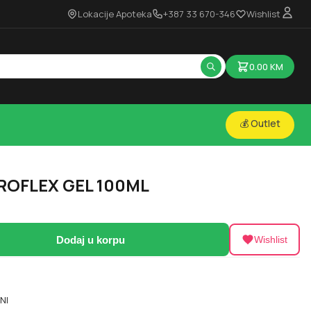
Lokacije Apoteka
+387 33 670-346
Wishlist
0.00
KM
💰 Outlet
ROFLEX GEL 100ML
Dodaj u korpu
Wishlist
NI