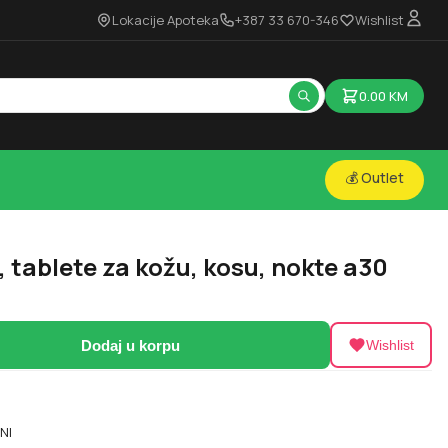
Lokacije Apoteka
+387 33 670-346
Wishlist
0.00
KM
💰 Outlet
l, tablete za kožu, kosu, nokte a30
Dodaj u korpu
Wishlist
8
NI