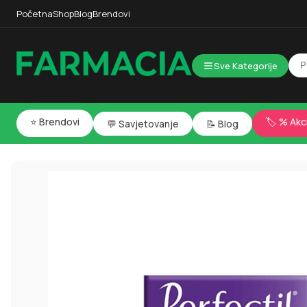
Početna
Shop
Blog
Brendovi
Sve Kategorije
⭐ Brendovi
🏷️ % Akc
💬 Savjetovanje
📝 Blog