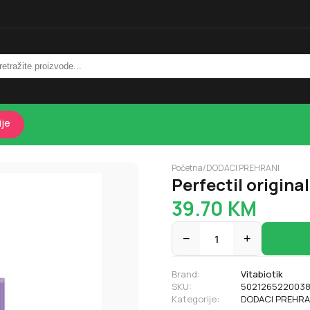
ije
Početna
/
DODACI PREHRANI
Perfectil origina
39.70
KM
−
1
+
Brand:
Vitabiotik
SKU:
502126522003
Kategorije:
DODACI PREHRA