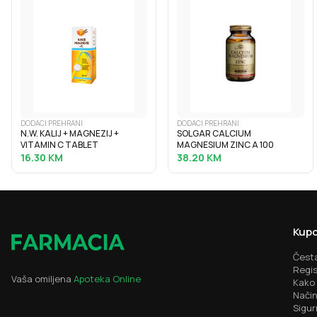
DODACI PREHRANI
DODACI PREHRANI
N.W. KALIJ + MAGNEZIJ +
SOLGAR CALCIUM
VITAMIN C TABLET
MAGNESIUM ZINC A 100
16.30
KM
38.20
KM
Kupo
Česta
Regis
Vaša omiljena
Apoteka Online
Kako 
Način
Sigur