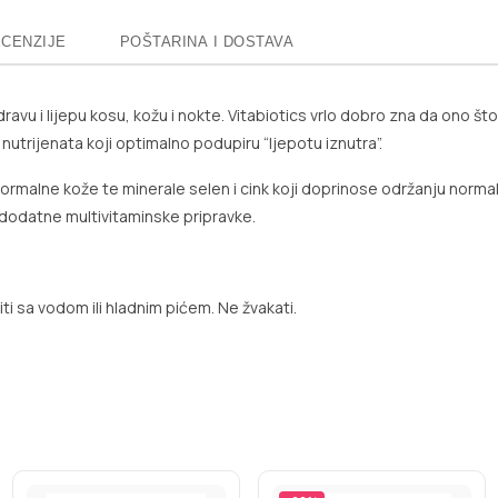
CENZIJE
POŠTARINA I DOSTAVA
zdravu i lijepu kosu, kožu i nokte. Vitabiotics vrlo dobro zna da ono š
 nutrijenata koji optimalno podupiru “ljepotu iznutra”.
ju normalne kože te minerale selen i cink koji doprinose održanju norm
i dodatne multivitaminske pripravke.
ti sa vodom ili hladnim pićem. Ne žvakati.