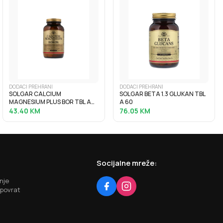
DODACI PREHRANI
DODACI PREHRANI
SOLGAR CALCIUM
SOLGAR BETA 1.3 GLUKAN TBL
MAGNESIUM PLUS BOR TBL A
A 60
100
43.40
KM
76.05
KM
Socijalne mreže:
nje
 povrat