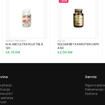
-
20
%
DODACI PREHRANI
AKCIJE
N.W. ABC ULTRA PLUS TBL A
SOLGAR BETA KAROTEN CAPS
120
A 60
45.70
KM
42.00
KM
vina
Servisi
 pitanja
Sigurno plaća
tracija
Reklamacije i
naručiti?
Dostava
 plaćanja
nost